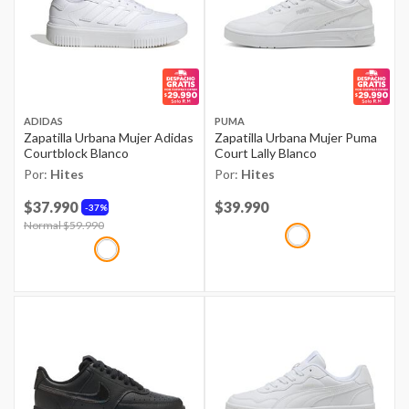
ADIDAS
PUMA
Zapatilla Urbana Mujer Adidas
Zapatilla Urbana Mujer Puma
Courtblock Blanco
Court Lally Blanco
Por:
Hites
Por:
Hites
$37.990
Price reduced from
$39.990
to
37%
Price reduced from
Normal $59.990
to