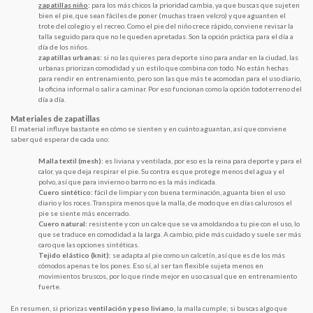
zapatillas niño
:
para los más chicos la prioridad cambia, ya que buscas que sujeten
bien el pie, que sean fáciles de poner (muchas traen velcro) y que aguanten el
trote del colegio y el recreo. Como el pie del niño crece rápido, conviene revisar la
talla seguido para que no le queden apretadas. Son la opción práctica para el día a
día de los niños.
zapatillas urbanas:
si no las quieres para deporte sino para andar en la ciudad, las
urbanas priorizan comodidad y un estilo que combina con todo. No están hechas
para rendir en entrenamiento, pero son las que más te acomodan para el uso diario,
la oficina informal o salir a caminar. Por eso funcionan como la opción todoterreno del
día a día.
Materiales de zapatillas
El material influye bastante en cómo se sienten y en cuánto aguantan, así que conviene
saber qué esperar de cada uno:
Malla textil (mesh):
es liviana y ventilada, por eso es la reina para deporte y para el
calor, ya que deja respirar el pie. Su contra es que protege menos del agua y el
polvo, así que para invierno o barro no es la más indicada.
Cuero sintético:
fácil de limpiar y con buena terminación, aguanta bien el uso
diario y los roces. Transpira menos que la malla, de modo que en días calurosos el
pie se siente más encerrado.
Cuero natural:
resistente y con un calce que se va amoldando a tu pie con el uso, lo
que se traduce en comodidad a la larga. A cambio, pide más cuidado y suele ser más
caro que las opciones sintéticas.
Tejido elástico (knit):
se adapta al pie como un calcetín, así que es de los más
cómodos apenas te los pones. Eso sí, al ser tan flexible sujeta menos en
movimientos bruscos, por lo que rinde mejor en uso casual que en entrenamiento
fuerte.
En resumen, si priorizas
ventilación y peso liviano
, la malla cumple; si buscas algo que