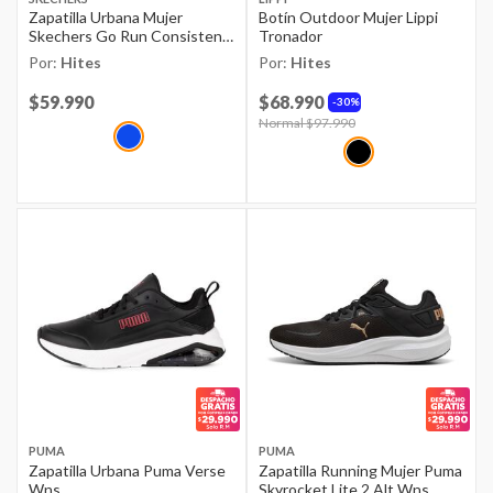
Zapatilla Urbana Mujer
Botín Outdoor Mujer Lippi
Skechers Go Run Consistent
Tronador
Blpr
Por:
Hites
Por:
Hites
Price reduced from
$59.990
to
$68.990
30%
Price reduced from
Normal $97.990
to
PUMA
PUMA
Zapatilla Urbana Puma Verse
Zapatilla Running Mujer Puma
Wns
Skyrocket Lite 2 Alt Wns