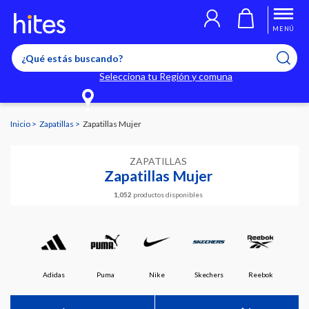
MENÚ
Selecciona tu Región y comuna
Inicio
Zapatillas
Zapatillas Mujer
ZAPATILLAS
Zapatillas Mujer
1,052
productos disponibles
Adidas
Puma
Nike
Skechers
Reebok
Under