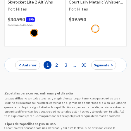
Skyrocket Lite 2 Alt Wns
Court Lally Metallic Whisper
Blanco
Por:
Hites
Por:
Hites
$34.990
Price reduced from
$39.990
to
19%
Price reduced from
Normal $42.990
to
<
>
1
2
3
...
30
Anterior
Siguiente
Zapatillas para correr, entrenar y el día a día
Las
zapatillas
no son todas iguales, y elegir bien parte por tener claro para qué las vas a
usar: no es lo mismo salir a correr, entrenar en el gimnasio o andar todo el día en la ciudad, ya
que cada uso le pide algo distinto a la zapatilla. Por eso, antes de decidir, conviene entender
en qué se diferencian los tipos, de qué materiales están hechos y cómo dar con tu talla. Acá
te lo explicamos para que compares con criterio y elijas el par que de verdad te acomoda.
Tipos de zapatillas según su uso
Cada tipo está pensado para una actividad, y ahí está la clave: si aciertas con el uso, la