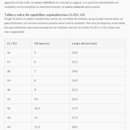
aguante el día a día, el
cuero sintético
es una base segura; y si quieres comodidad a tu
medida y no te complica el mantenimiento, el
cuero natural
vale la pena.
Tallas y calce de zapatillas: equivalencias CL/EU, US
Elegir la talla sin poder probártela suele ser un dolor de cabeza, ya que cada marca calza un
poco distinto y un mismo número puede variar entre modelos. Por eso te dejamos esta tabla
de equivalencias, para que compares tu medida real con las tallas CL/EU y US y elijas con
más seguridad.
CL / EU
US (aprox.)
Largo del pie (cm)
36
5
23,0
37
6
23,5
38
7
24,0
39
8
24,5
40
9
25,5
41
9,5
26,0
42
10,5
27,0
43
11
27,5
44
11,5
28,0