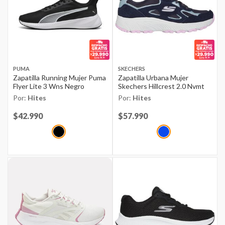
PUMA
SKECHERS
Zapatilla Running Mujer Puma
Zapatilla Urbana Mujer
Flyer Lite 3 Wns Negro
Skechers Hillcrest 2.0 Nvmt
Por:
Hites
Por:
Hites
Price reduced from
$42.990
to
Price reduced from
$57.990
to