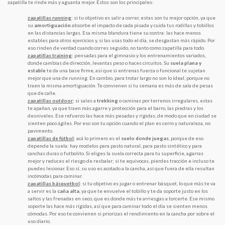
zapatilla te rinde más y aguanta mejor. Estos son los principales:
zapatillas running
:
si tu objetivo es salir a correr, estas son tu mejor opción, ya que
su
amortiguación
absorbe el impacto de cada pisada y cuida tus rodillas y tobillos
en las distancias largas. Esa misma blandura tiene su contra: las hace menos
estables para otros ejercicios y, si las usas todo el día, se desgastan más rápido. Por
eso rinden de verdad cuando corres seguido, no tanto como zapatilla para todo.
zapatillas training
:
pensadas para el gimnasio y los entrenamientos variados,
donde cambias de dirección, levantas peso o haces circuitos. Su
suela plana y
estable
te da una base firme, así que si entrenas fuerza o funcional te sujetan
mejor que una de running. En cambio, para trotar largo no son lo ideal, porque no
traen la misma amortiguación. Te convienen si tu semana es más de sala de pesas
que de calle.
zapatillas outdoor
:
si sales a
trekking
o caminas por terrenos irregulares, estas
te apañan, ya que traen más agarre y protección para el barro, las piedras y los
desniveles. Ese refuerzo las hace más pesadas y rígidas, de modo que en ciudad se
sienten poco ágiles. Por eso son tu opción cuando el plan es cerro y naturaleza, no
pavimento.
zapatillas de fútbol
:
acá lo primero es el
suelo donde juegas
, porque de eso
depende la suela: hay modelos para pasto natural, para pasto sintético y para
canchas duras o futbolito. Si eliges la suela correcta para tu superficie, agarras
mejor y reduces el riesgo de resbalar; si te equivocas, pierdes tracción e incluso te
puedes lesionar. Eso sí, su uso es acotado a la cancha, así que fuera de ella resultan
incómodas para caminar.
zapatillas básquetbol
:
si tu objetivo es jugar o entrenar básquet, lo que más te va
a servir es la
caña alta
, ya que te envuelve el tobillo y te da soporte justo en los
saltos y las frenadas en seco, que es donde más te arriesgas a torcerte. Ese mismo
soporte las hace más rígidas, así que para caminar todo el día se sienten menos
cómodas. Por eso te convienen si priorizas el rendimiento en la cancha por sobre el
uso diario.