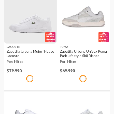
LACOSTE
PUMA
Zapatilla Urbana Mujer T-base
Zapatilla Urbana Unisex Puma
Lacoste
Park Lifestyle Sk8 Blanco
Por:
Hites
Por:
Hites
Price reduced from
$79.990
to
Price reduced from
$69.990
to