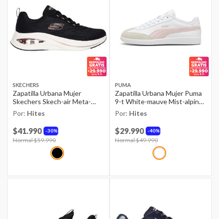
SKECHERS
PUMA
Zapatilla Urbana Mujer
Zapatilla Urbana Mujer Puma
Skechers Skech-air Meta-
9-t White-mauve Mist-alpine
neutral Air Bkrg
Snow
Por:
Hites
Por:
Hites
$41.990
$29.990
30%
40%
Price reduced from
Normal $59.990
to
Price reduced from
Normal $49.990
to