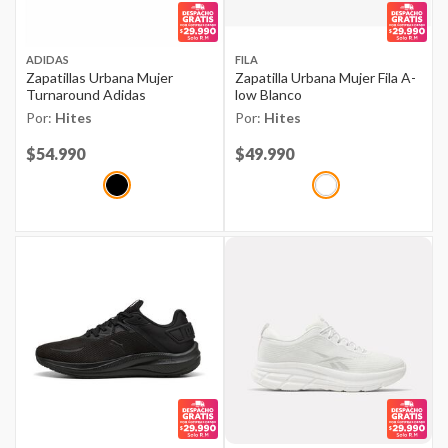
ADIDAS
FILA
Zapatillas Urbana Mujer
Zapatilla Urbana Mujer Fila A-
Turnaround Adidas
low Blanco
Por:
Hites
Por:
Hites
Price reduced from
$54.990
to
Price reduced from
$49.990
to