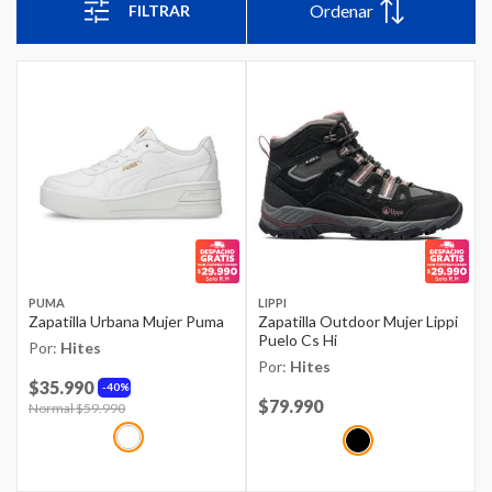
Ordenar
FILTRAR
PUMA
LIPPI
Zapatilla Urbana Mujer Puma
Zapatilla Outdoor Mujer Lippi
Puelo Cs Hi
Por:
Hites
Por:
Hites
$35.990
40%
Price reduced from
$79.990
to
Price reduced from
Normal $59.990
to