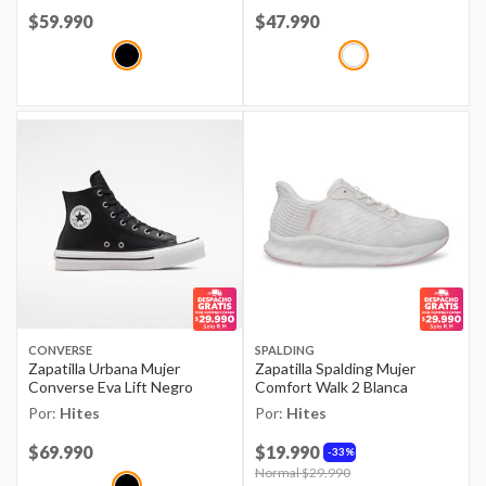
Price reduced from
$59.990
to
Price reduced from
$47.990
to
CONVERSE
SPALDING
Zapatilla Urbana Mujer
Zapatilla Spalding Mujer
Converse Eva Lift Negro
Comfort Walk 2 Blanca
Por:
Hites
Por:
Hites
Price reduced from
$69.990
to
$19.990
33%
Price reduced from
Normal $29.990
to