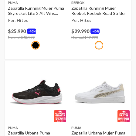
PUMA
REEBOK
Zapatilla Running Mujer Puma
Zapatilla Running Mujer
Skyrocket Lite 2 Alt Wns
Reebok Reebok Road Strider
Black-dusky Gray
Por:
Hites
Por:
Hites
$25.990
$29.990
40%
40%
Price reduced from
Normal $42.990
to
Price reduced from
Normal $49.990
to
PUMA
PUMA
Zapatilla Urbana Puma
Zapatilla Urbana Mujer Puma