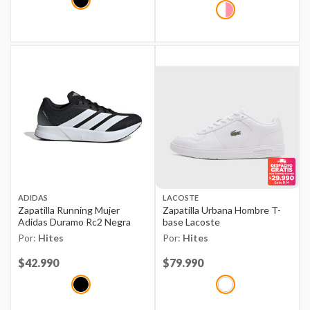
ADIDAS
LACOSTE
Zapatilla Running Mujer
Zapatilla Urbana Hombre T-
Adidas Duramo Rc2 Negra
base Lacoste
Por:
Hites
Por:
Hites
Price reduced from
$42.990
to
Price reduced from
$79.990
to