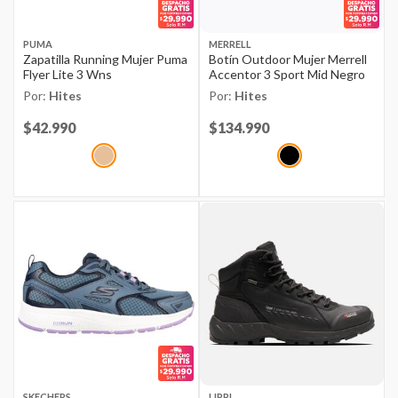
PUMA
MERRELL
Zapatilla Running Mujer Puma
Botín Outdoor Mujer Merrell
Flyer Lite 3 Wns
Accentor 3 Sport Mid Negro
Por:
Hites
Por:
Hites
Price reduced from
$42.990
to
Price reduced from
$134.990
to
SKECHERS
LIPPI