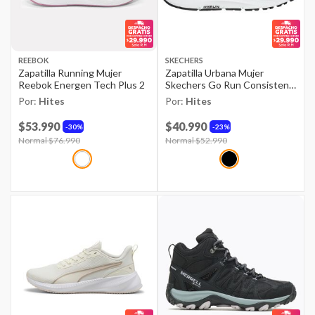
REEBOK
SKECHERS
Zapatilla Running Mujer
Zapatilla Urbana Mujer
Reebok Energen Tech Plus 2
Skechers Go Run Consistent
2.0 - Engag Bkw
Por:
Hites
Por:
Hites
$53.990
$40.990
30%
23%
Price reduced from
Normal $76.990
to
Price reduced from
Normal $52.990
to