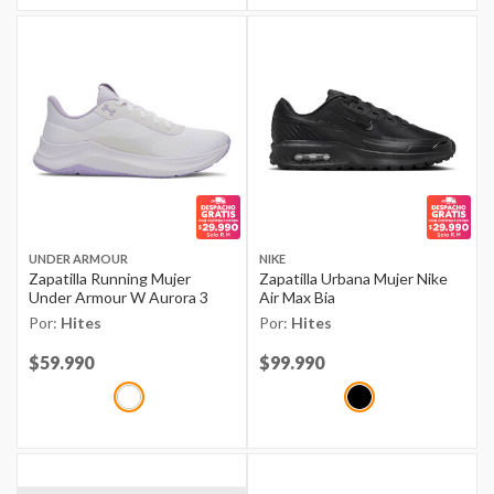
UNDER ARMOUR
NIKE
Zapatilla Running Mujer
Zapatilla Urbana Mujer Nike
Under Armour W Aurora 3
Air Max Bia
Por:
Hites
Por:
Hites
Price reduced from
$59.990
to
Price reduced from
$99.990
to