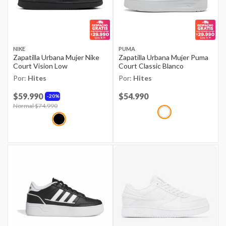
NIKE
PUMA
Zapatilla Urbana Mujer Nike
Zapatilla Urbana Mujer Puma
Court Vision Low
Court Classic Blanco
Por:
Hites
Por:
Hites
$59.990
Price reduced from
$54.990
to
20%
Price reduced from
Normal $74.990
to