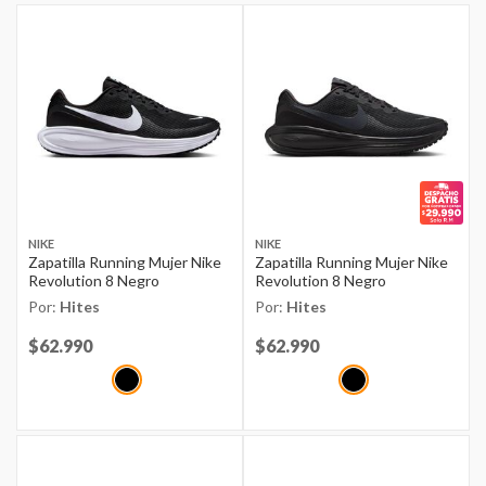
NIKE
NIKE
Zapatilla Running Mujer Nike
Zapatilla Running Mujer Nike
Revolution 8 Negro
Revolution 8 Negro
Por:
Hites
Por:
Hites
Price reduced from
$62.990
to
Price reduced from
$62.990
to