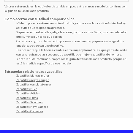
Valores referenciales; la equivalencia cambia un poco entre marcas y modelos, confirma con
la guía de tallas de cada producto.
Cómo acertar con tu talla al comprar online
Mide tu pie en
centímetros
al final del día, ya que a esa hora está más hinchado y
así evitas que te queden apretadas.
Si quedas entre dos tallas, elige la
mayor
, porque es más fácil ajustar con el cordón
que sufrir con un calce que aprieta.
Considera el grosor del calcetín que usas normalmente, ya que no calza igual con
uno delgado que con uno deportivo.
Ten presente que la
horma cambia entre mujer y hombre
, así que parte del corte
correcto revisando las secciones de
zapatillas de mujer
y
zapatillas de hombre
.
Y ante la duda, confirma siempre con la
guía de tallas
de cada producto, porque ahí
está la medida específica de ese modelo.
Búsquedas relacionadas a zapatillas
Zapatillas blancas mujer
Zapatillas negras mujer
Zapatillas con plataformas
Zapatillas Nike
Zapatillas Adidas
Zapatillas Puma
Zapatillas Skechers
Zapatillas New Balance
Zapatillas Converse