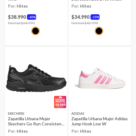
Negro
Por:
Hites
Por:
Hites
$38.990
$34.990
40%
19%
Price reduced from
Normal $64.990
to
Price reduced from
Normal $42.990
to
SKECHERS
ADIDAS
Zapatilla Urbana Mujer
Zapatilla Urbana Mujer Adidas
Skechers Go Run Consistent
Jump Hook Low W
Bbk
Por:
Hites
Por:
Hites