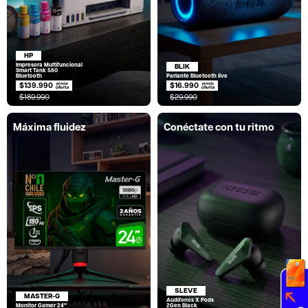
HP
Impresora Multifuncional
BLIK
Smart Tank 580
Bluetooth
Parlante Bluetooth live
$139.990
$16.990
$189.990
$29.990
Máxima fluidez
Conéctate con tu ritmo
SLEVE
MASTER-G
Audífonos X Pods
Monitor Gamer 24"
2Gen Black