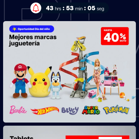
43
:
53
:
02
hrs
min
seg