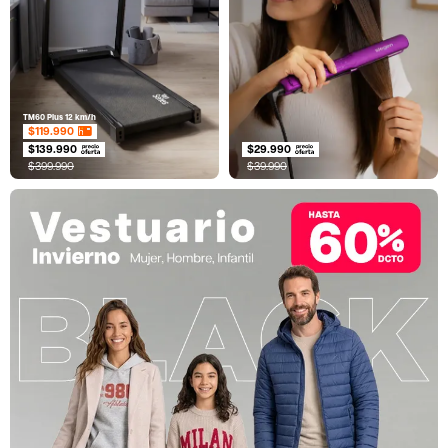
TM60 Plus 12 km/h
$119.990
$139.990
$29.990
$399.990
$39.990