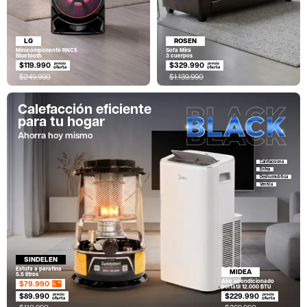
LG
ROSEN
Minicomponente RNC5
Sofa Mira
Bluetooth
3 cuerpos
$119.990
$329.990
$249.990
$1.139.990
Calefacción eficiente
para tu hogar
Ahorra hoy mismo
Calefacciona
Enfría
Deshumidifica
Ventila
SINDELEN
Estufa a parafina
MIDEA
5.5 litros
Aire acondicionado
$79.990
portatil 12.000 BTU
$89.990
$229.990