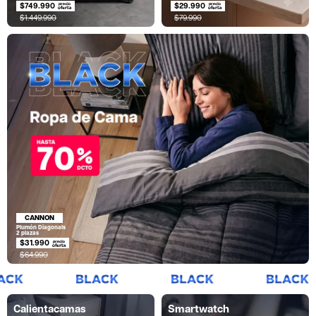
$749.990
$29.990
$1.449.990
$79.990
CANNON
Plumón Diagonals
2 plazas
$31.990
$64.990
Calientacamas
Smartwatch