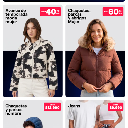
40
60
Avance de
Chaquetas,
%
%
Hasta
Hasta
temporada
parkas
dcto
dcto
moda
y abrigos
mujer
Mujer
Chaquetas
Jeans
Desde
Desde
$12.990
$9.990
y parkas
hombre