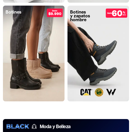
60
Botines
Botines
Desde
%
$9.990
Hasta
y zapatos
dcto
hombre
Moda y Belleza