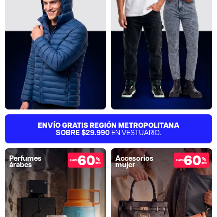
ENVÍO GRATIS REGIÓN METROPOLITANA
SOBRE $29.990
EN VESTUARIO.
60
60
Perfumes
Accesorios
%
%
Hasta
Hasta
árabes
mujer
dcto
dcto