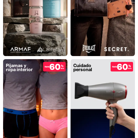
60
60
Pijamas y
Cuidado
%
%
Hasta
Hasta
ropa interior
personal
dcto
dcto