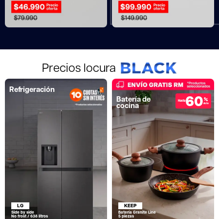
Precios locura
Refrigeración
60
Batería de
%
Hasta
cocina
dcto
LG
KEEP
Side by side
Batería Granite Line
No frost / 638 litros
5 piezas