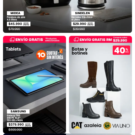
MIDEA
SINDELEN
Freidora de aire
Hervidor Eléctrico
4.5 litros
4 Litros
$45.990
$29.990
$79.990
$39.990
40
Tablets
Botas y
%
botines
dcto
SAMSUNG
Galaxy Tab
S10 FE 10,9"
128 GB + lápiz
$379.990
$599.990