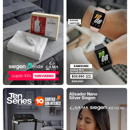
Autonomía
hasta 13 días
SAMSUNG
Galaxy Fit 3
Recepción llamadas
$32.990
$69.990
Alisador Nano
Silver Siegen