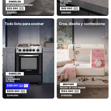
Microondas
SINDELEN
20 Litros
Aspiradora Compact Duster
650W
$35.990
$49.990
$44.990
$89.990
Todo listo para cocinar
Crea, diseña y confecciona
SINDELEN
Cocina
4 Quemadores
54 Litros
BROTHER
$188.991
Máquina de coser XB2500
$209.990
$154.990
$249.990
$189.990