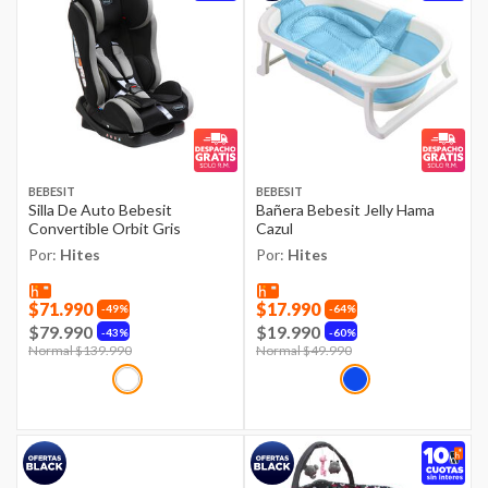
BEBESIT
BEBESIT
Silla De Auto Bebesit
Bañera Bebesit Jelly Hama
Convertible Orbit Gris
Cazul
Por:
Hites
Por:
Hites
$71.990
$17.990
49%
64%
$79.990
$19.990
43%
60%
Price reduced from
Normal $139.990
to
Price reduced from
Normal $49.990
to