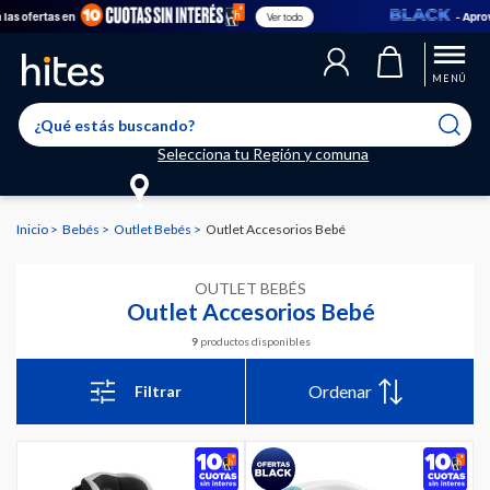
ofertas en
- Aprovech
Ver todo
MENÚ
Selecciona tu Región y comuna
Inicio
Bebés
Outlet Bebés
Outlet Accesorios Bebé
OUTLET BEBÉS
Outlet Accesorios Bebé
9
productos disponibles
Ordenar
Filtrar