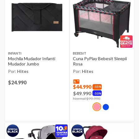
INFANTI
BEBESIT
Mochila Mudador Infanti
Cuna PyPlay Bebesit Sleepii
Mudador Jumbo
Rosa
Por:
Hites
Por:
Hites
Price reduced from
$24.990
to
$44.990
55%
$49.990
50%
Price reduced from
Normal $99.990
to