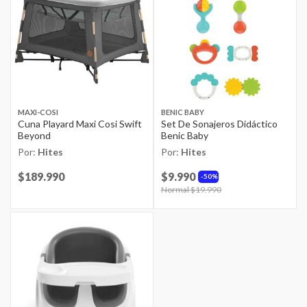
MAXI-COSI
BENIC BABY
Cuna Playard Maxi Cosi Swift
Set De Sonajeros Didáctico
Beyond
Benic Baby
Por:
Hites
Por:
Hites
Price reduced from
$189.990
to
$9.990
50%
Price reduced from
Normal $19.990
to