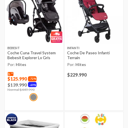
BEBESIT
INFANTI
Coche Cuna Travel System
Coche De Paseo Infanti
Bebesit Explorer Lx Gris
Terrain
Por:
Hites
Por:
Hites
Price reduced from
$229.990
to
$125.990
72%
$139.990
69%
Price reduced from
Normal $449.990
to