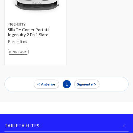
INGENUITY
Silla De Comer Portatil
Ingenuity 2 En 1 Slate
Por:
Hites
¡SIN STOCK!
<
>
1
Anterior
Siguiente
TARJETA HITES