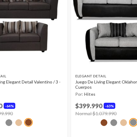
AIL
ELEGANT DETAIL
ng Elegant Detail Valentino / 3 -
Juego De Living Elegant Oklahom
Cuerpos
Por:
Hites
0
$399.990
64%
63%
ed from
99.990
to
Price reduced from
Normal $1.079.990
to