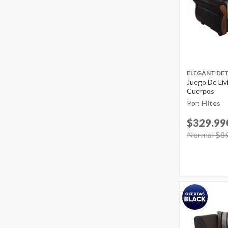
ELEGANT DET
Juego De Liv
Cuerpos
Por:
Hites
$329.99
Price reduc
Normal $8