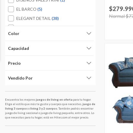
$279.99
Refine by Marca: EL BARCO
EL BARCO
(5)
Price reduc
Normal $7
Refine by Marca: ELEGANT DETAI
ELEGANT DETAIL
(38)
Refine by Marca: INNOVAMUEBLE
INNOVAMUEBLES
(2)
Color
Refine by Marca: KEA
KEA
(3)
Refine by Marca: LATAM HOME
LATAM HOME
(11)
Capacidad
Refine by Marca: LIVING FACTORY
LIVING FACTORY
(7)
Precio
Refine by Marca: MONS
MONS
(12)
Refine by Marca: ROSEN
ROSEN
(4)
Vendido Por
Refine by Marca: RUZAM
RUZAM
(4)
Refine by Marca: SANENZZO
SANENZZO
(1)
Encuentra los mejores
juegos de living en oferta
para tu hogar.
Refine by Marca: SITIAL HOME
SITIAL HOME
(5)
Elige el estilo que más te guste y cuerpos que necesites,
juego de
living 3 cuerpos
o
living 3 y 2 cuerpos
. También podrás encontrar
juego de living seccional o juego de living pequeño, entre otros. Lo
que necesitas para tu hogar, está en Hites.com al mejor precio.