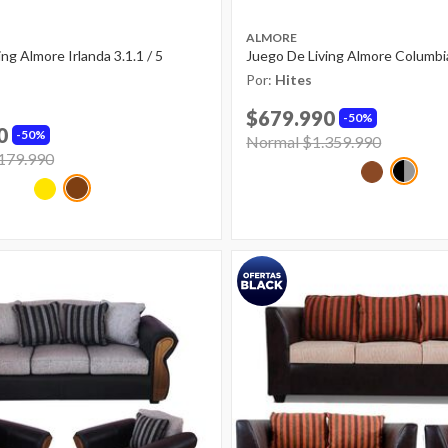
ALMORE
ng Almore Irlanda 3.1.1 / 5
Juego De Living Almore Columbi
Por:
Hites
$679.990
50%
0
50%
Price reduced from
Normal $1.359.990
to
ed from
179.990
to