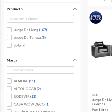
Producto
Refine by Producto: Juego De Living
Juego De Living
(107)
Refine by Producto: Juego De Terraza
Juego De Terraza
(5)
Refine by Producto: Sofá
Sofá
(7)
Marca
Refine by Marca: ALMORE
ALMORE
(11)
Refine by Marca: ALTOHOGAR
ALTOHOGAR
(2)
KEA
Refine by Marca: BODEVIR
BODEVIR
(13)
Juego De Liv
Refine by Marca: CASA WOW DEC
Cuerpos
CASA WOW DECO
(1)
Por:
Hites
Refine by Marca: DISEÑOS VAL
DISEÑOS VALESTRINI
(1)