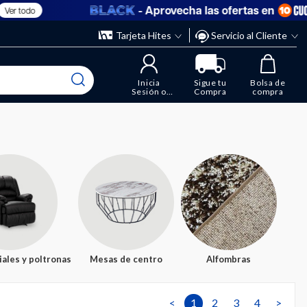
- Aprovecha las ofertas en
Tarjeta Hites
Servicio al Cliente
Inicia
Sigue tu
Bolsa de
Sesión o
Compra
compra
Regístrate
iales y poltronas
Mesas de centro
Alfombras
<
1
2
3
4
>