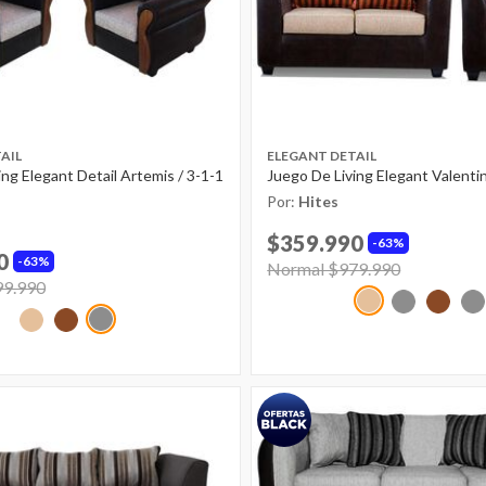
AIL
ELEGANT DETAIL
ing Elegant Detail Artemis / 3-1-1
Juego De Living Elegant Valenti
Por:
Hites
$359.990
63%
0
63%
Price reduced from
Normal $979.990
to
ed from
99.990
to