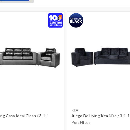
KEA
ing Casa Ideal Clean / 3-1-1
Juego De Living Kea Nize / 3-1-
O
Por:
Hites
ESTRINI