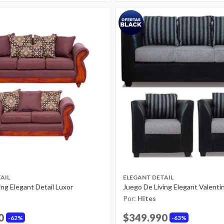
AIL
ELEGANT DETAIL
ing Elegant Detail Luxor
Juego De Living Elegant Valenti
Por:
Hites
0
$349.990
62%
63%