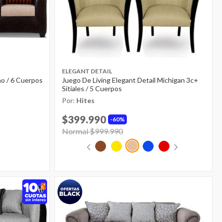
ELEGANT DETAIL
no / 6 Cuerpos
Juego De Living Elegant Detail Michigan 3c+
Sitiales / 5 Cuerpos
Por:
Hites
$399.990
60%
Price reduced from
Normal $999.990
to