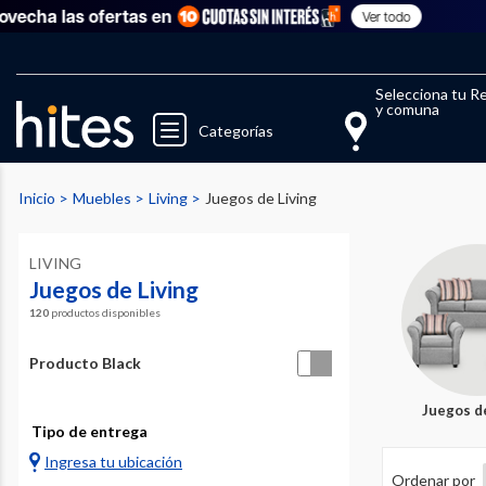
las ofertas en
Ver todo
Selecciona tu R
y comuna
Categorías
Inicio
Muebles
Living
Juegos de Living
LIVING
Juegos de Living
120
productos disponibles
Producto Black
Juegos de
Tipo de entrega
Ingresa tu ubicación
Ordenar por