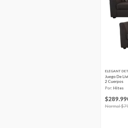
ELEGANT DET
Juego De Livi
2 Cuerpos
Por:
Hites
$289.99
Price reduc
Normal $7