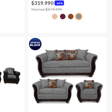
$319.990
64%
Price reduced from
Normal $879.990
to