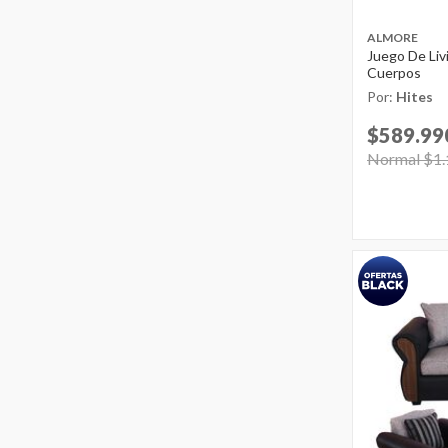
ALMORE
Juego De Livi
Cuerpos
Por:
Hites
$589.99
Price reduc
Normal $1.