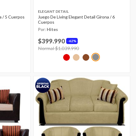
ELEGANT DETAIL
a / 5 Cuerpos
Juego De Living Elegant Detail Girona / 6
Cuerpos
Por:
Hites
$399.990
62%
Price reduced from
Normal $1.039.990
to