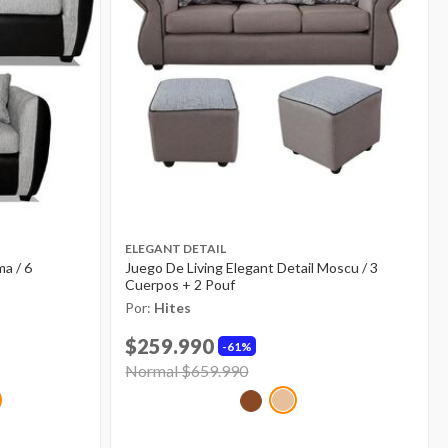
ELEGANT DETAIL
a / 6
Juego De Living Elegant Detail Moscu / 3
Cuerpos + 2 Pouf
Por:
Hites
$259.990
61%
Price reduced from
Normal $659.990
to