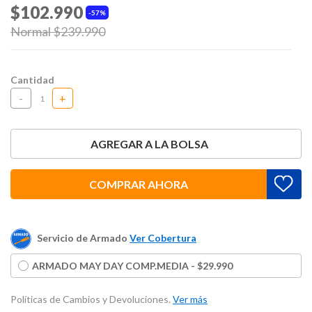
$102.990
57%
Price reduced from
Normal $239.990
to
Cantidad
-
+
AGREGAR A LA BOLSA
COMPRAR AHORA
Servicio de Armado
Ver Cobertura
ARMADO MAY DAY COMP.MEDIA - $29.990
Políticas de Cambios y Devoluciones.
Ver más