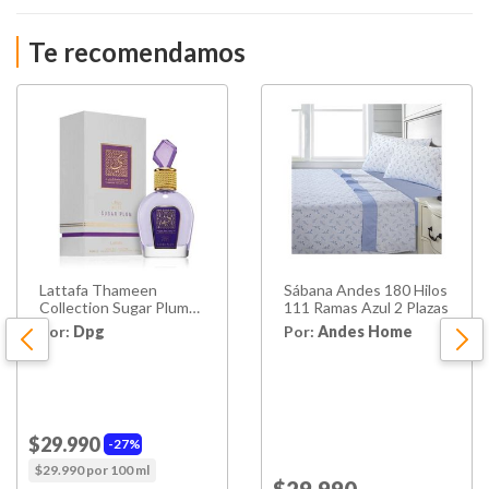
Te recomendamos
Lattafa Thameen
Sábana Andes 180 Hilos
Collection Sugar Plum
111 Ramas Azul 2 Plazas
Edp 100ml
Por:
Dpg
Por:
Andes Home
$29.990
27%
$29.990 por 100 ml