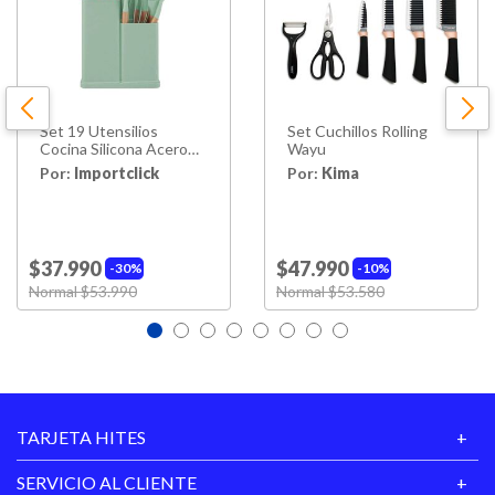
Número Puertas
1 Puerta
Hecho en
Chile
Garantía
Set 19 Utensilios
Set Cuchillos Rolling
6 Meses
Proveedor
Cocina Silicona Acero
Wayu
Inoxidable Verde
Por:
Importclick
Por:
Kima
$37.990
$47.990
30%
10%
Price reduced from
Normal $53.990
to
Price reduced from
Normal $53.580
to
TARJETA HITES
SERVICIO AL CLIENTE