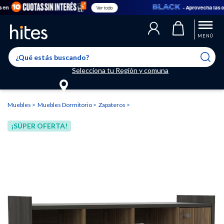
- Aprovecha las ofer
Ver todo
Llegaste al límite de productos favoritos permitidos, para agregar
El producto ha sido agregado a tu lista de favoritos correctamente
El producto ha sido eliminado correctamente
uno nuevo ingresa a “Mi cuenta” y elimina los que ya no necesitas.
MENÚ
Selecciona tu Región y comuna
Muebles
Muebles Dormitorio
Zapateros
¡SÚPER OFERTA!