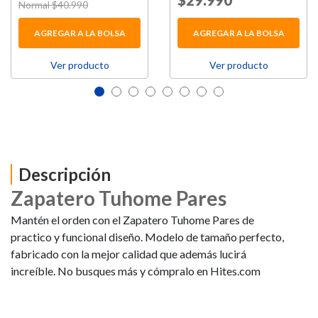
Price reduced from
$29.990
to
Price reduced from
Normal $40.990
to
AGREGAR A LA BOLSA
AGREGAR A LA BOLSA
Ver producto
Ver producto
Descripción
Zapatero Tuhome Pares
Mantén el orden con el Zapatero Tuhome Pares de
practico y funcional diseño. Modelo de tamaño perfecto,
fabricado con la mejor calidad que además lucirá
increíble. No busques más y cómpralo en Hites.com