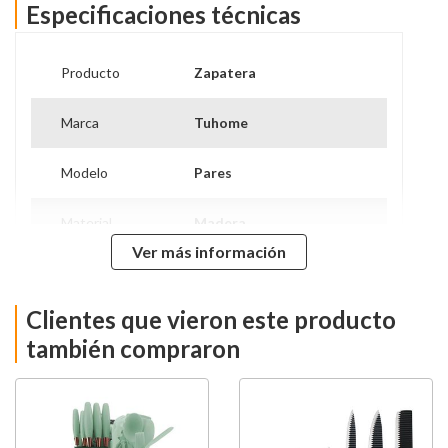
Especificaciones técnicas
Producto
Zapatera
Marca
Tuhome
Modelo
Pares
Material
Madera
Ver más información
Ancho
100.6 cm
Clientes que vieron este producto
Alto
48.1 cm
también compraron
Largo
35.7 cm
Requiere Armado
Si