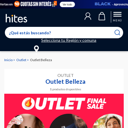
rtas en
- Aprovecha l
Ver todo
MENÚ
Selecciona tu Región y comuna
Inicio
Outlet
Outlet Belleza
OUTLET
Outlet Belleza
1
productos disponibles