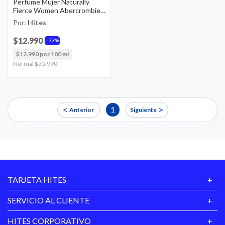
Perfume Mujer Naturally
Fierce Women Abercrombie /
100 Ml / Eau De Toilette
Por:
Hites
$12.990
77%
$12.990 por 100 ml
Price reduced from
Normal $55.990
to
<
>
1
Anterior
Siguiente
TARJETA HITES
SERVICIO AL CLIENTE
HITES CORPORATIVO