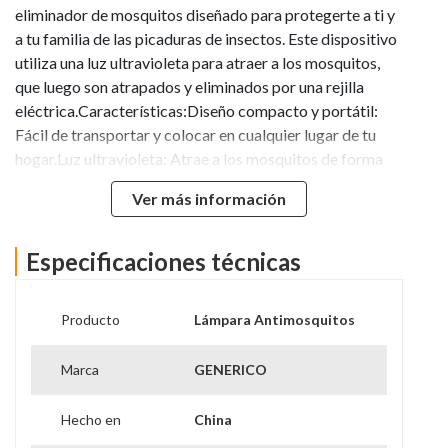
eliminador de mosquitos diseñado para protegerte a ti y
a tu familia de las picaduras de insectos. Este dispositivo
utiliza una luz ultravioleta para atraer a los mosquitos,
que luego son atrapados y eliminados por una rejilla
eléctrica.Características:Diseño compacto y portátil:
Fácil de transportar y colocar en cualquier lugar de tu
hogar.Luz ultravioleta: Atrae a los mosquitos de forma
efectiva.Rejilla eléctrica: Elimina a los mosquitos al
Ver más información
instante.Seguro y fácil de usar: No utiliza productos
químicos nocivos.Ideal para interiores: Perfecto para
usar en dormitorios, salas de estar, cocinas y
Especificaciones técnicas
más.Beneficios:Protección contra picaduras: Mantén a
tu familia a salvo de las molestas picaduras de
Producto
Lámpara Antimosquitos
mosquitos.Ambiente libre de insectos: Disfruta de un
espacio tranquilo y sin zumbidos.Solución higiénica:
Marca
GENERICO
Olvídate de los métodos tradicionales y sucios para
matar mosquitos.Ahorro económico: No necesitas
Hecho en
China
comprar repelentes ni insecticidas constantemente.