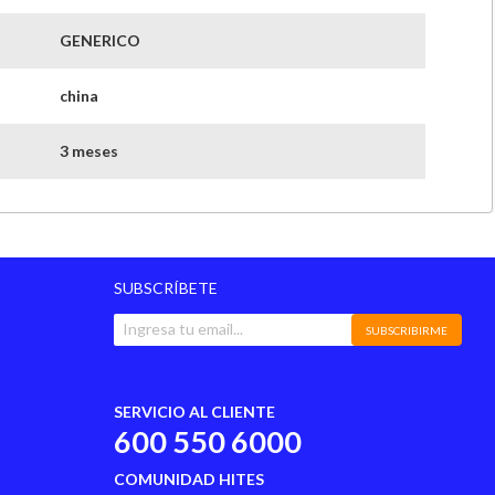
GENERICO
china
3 meses
SUBSCRÍBETE
SUBSCRIBIRME
SERVICIO AL CLIENTE
600 550 6000
COMUNIDAD HITES