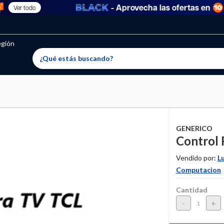
- Aprovecha las ofertas en
Ver todo
oritos permitidos, para agregar uno nuevo ingresa a “Mi cuenta
producto ha sido agregado a tu lista de favoritos correctam
El producto ha sido eliminado correctamente
egión
GENERICO
Control 
Vendido por:
Lu
Computacion
Cantidad
-
+