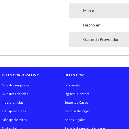
Marca
Hecho en
Garantía Proveedor
HITES CORPORATIVO
HITES.COM
Nuestra empresa
Mi cuenta
Nuestras tiendas
Sigue tu Compra
Inversionistas
Sigue tus Casos
Trabaja en Hites
Medios de Pago
Mi Espacio Hites
Bases legales
Sostenibilidad
Regístrate en Marketplace