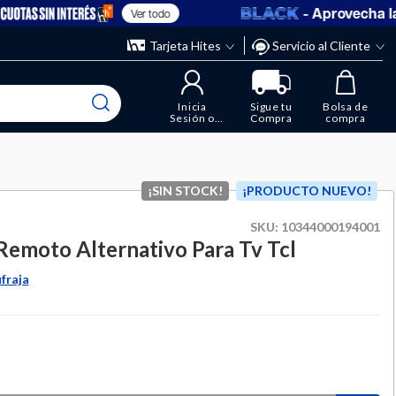
- Aprovecha las 
Ver todo
” y elimina los que ya no necesitas.
ente
Tarjeta Hites
Servicio al Cliente
Inicia
Sigue tu
Bolsa de
Sesión o
Compra
compra
Regístrate
¡SIN STOCK!
¡PRODUCTO NUEVO!
SKU:
10344000194001
Remoto Alternativo Para Tv Tcl
fraja