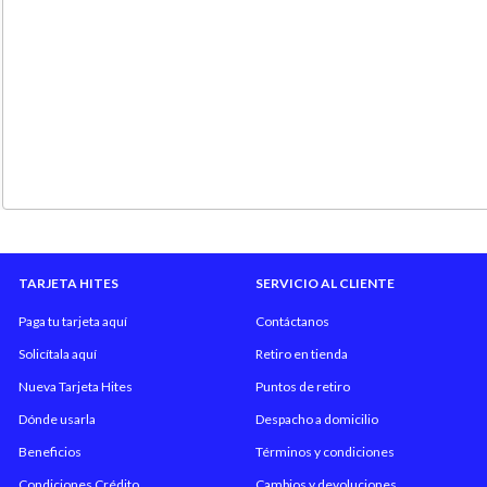
TARJETA HITES
SERVICIO AL CLIENTE
Paga tu tarjeta aquí
Contáctanos
Solicítala aquí
Retiro en tienda
Nueva Tarjeta Hites
Puntos de retiro
Dónde usarla
Despacho a domicilio
Beneficios
Términos y condiciones
Condiciones Crédito
Cambios y devoluciones