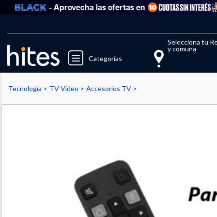
- Aprovecha las ofertas en
Llegaste al límite de productos fav
El 
Selecciona tu R
y comuna
Categorías
Tecnología
TV Video
Accesorios TV