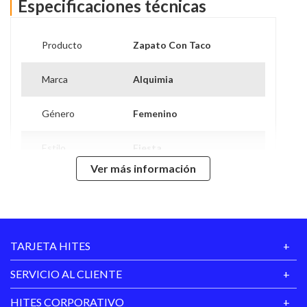
Especificaciones técnicas
Producto
Zapato Con Taco
Marca
Alquimia
Género
Femenino
Estilo
Fiesta
Ver más información
Tipo de Taco
8
Forro
Textil
TARJETA HITES
Suela
Goma
SERVICIO AL CLIENTE
Tipo de Cierre
Abierto
HITES CORPORATIVO