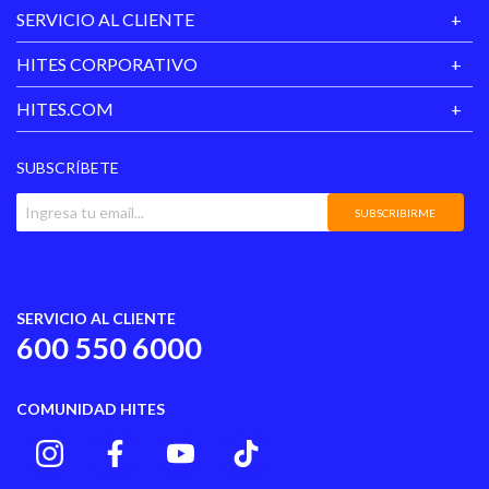
SERVICIO AL CLIENTE
Planta
Goma
HITES CORPORATIVO
Tipo de Cierre
Cordones
HITES.COM
Material Principal
Cuero
SUBSCRÍBETE
Color
Café
SUBSCRIBIRME
SERVICIO AL CLIENTE
600 550 6000
COMUNIDAD HITES