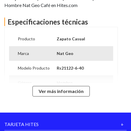
Hombre Nat Geo Café en Hites.com
Especificaciones técnicas
Producto
Zapato Casual
Marca
Nat Geo
Modelo Producto
Rs21122-6-40
Género
Hombre
Ver más información
Caña
Baja
Tipo de Taco
Chino
TARJETA HITES
Forro
Sintético