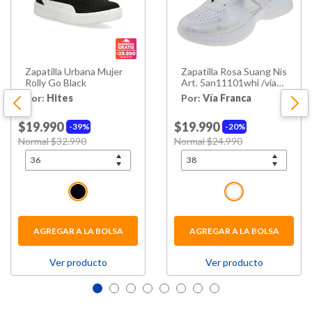
Zapatilla Urbana Mujer
Zapatilla Rosa Suang Nis
Rolly Go Black
Art. 5an11101whi /via
Franca
Por:
Hites
Por:
Vía Franca
$19.990
$19.990
39%
20%
Price reduced from
Normal $32.990
to
Price reduced from
Normal $24.990
to
AGREGAR A LA BOLSA
AGREGAR A LA BOLSA
Ver producto
Ver producto