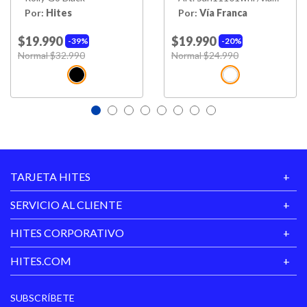
Franca
Por:
Hites
Por:
Vía Franca
$19.990
$19.990
39%
20%
Price reduced from
Normal $32.990
to
Price reduced from
Normal $24.990
to
TARJETA HITES
SERVICIO AL CLIENTE
HITES CORPORATIVO
HITES.COM
SUBSCRÍBETE