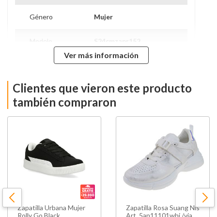
Género
Mujer
Modelo
S24cmzapr152
Ver más información
Caña
Baja
Clientes que vieron este producto
Tipo de Taco
Plano
también compraron
Forro
Textil
Suela
Tpr
Tipo de Cierre
Cordones
Material Principal
Textil
Zapatilla Urbana Mujer
Zapatilla Rosa Suang Nis
Hecho en
China
Rolly Go Black
Art. 5an11101whi /via