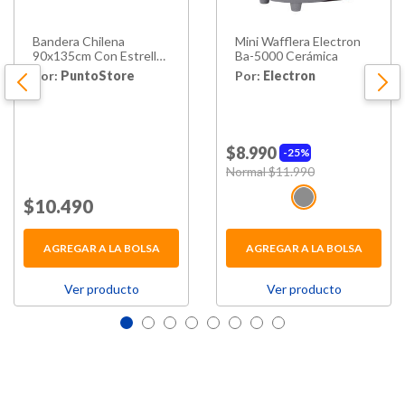
Bandera Chilena
Mini Wafflera Electron
90x135cm Con Estrella
Ba-5000 Cerámica
Bordada - Ps
Por:
PuntoStore
Por:
Electron
$8.990
25%
Price reduced from
Normal $11.990
to
Price reduced from
$10.490
to
AGREGAR A LA BOLSA
AGREGAR A LA BOLSA
Ver producto
Ver producto