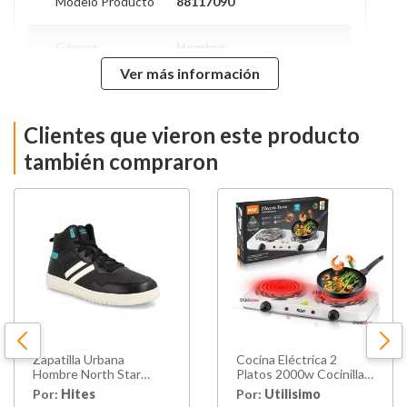
Modelo Producto
88117090
Género
Hombre
Ver más información
Modelo
Team Star
Clientes que vieron este producto
Caña
Media
también compraron
Forro
Textil
Planta
Tpr
Tipo de Cierre
Cordones
Material Principal
Sintético
Zapatilla Urbana
Cocina Eléctrica 2
Hecho en
China
Hombre North Star
Platos 2000w Cocinilla
Kyoto Negro
Portátil Blanco
Por:
Hites
Por:
Utilisimo