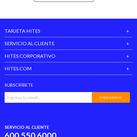
Estilo
Urbano
Garantía
30 días
Proveedor
TARJETA HITES
Temporada
Invierno
SERVICIO AL CLIENTE
Color
Rosa
HITES CORPORATIVO
HITES.COM
SUBSCRÍBETE
SUBSCRIBIRME
SERVICIO AL CLIENTE
600 550 6000