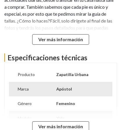
a comprar. También sabemos que cada pie es único y
especial, es por esto que te pedimos mirar la guía de
tallas. ¿Cómo lo haces?Fácil, solo dirígete al final de las
fotos y tendrás los pasos detallados para que puedas
tener este maravilloso producto en tu talla ideal.
Ver más información
¡¡Diviértete explorando nuestros productos al mejor
precio!!
DETALLE
Especificaciones técnicas
Horma: NormalTipo de producto: ZapatillaColor:
RosaMarca: ApóstolModelo: YalyMaterial Exterior:
Producto
Zapatilla Urbana
TextilMaterial Interior: TextilMaterial Suela: Pvc
Altura Caña (Cms):6Altura Taco (Cms): 3Tipo de Punta:
Marca
Apóstol
RedondaTipo de Taco: Plataforma
Ocasión: Casual
Género
Femenino
Modelo
Yaly
Ver más información