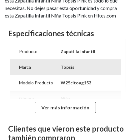
esta Zapatilla Infantil Niña Topsis Pink es todo lo que
necesitas. No dejes pasar esta oportunidad y compra
esta Zapatilla Infantil Niña Topsis Pink en Hites.com
Especificaciones técnicas
Producto
Zapatilla Infantil
Marca
Topsis
Modelo Producto
W25citoag153
Género
Niña
Ver más información
Modelo
W25citoag153
Clientes que vieron este producto
Caña
Media
también compraron