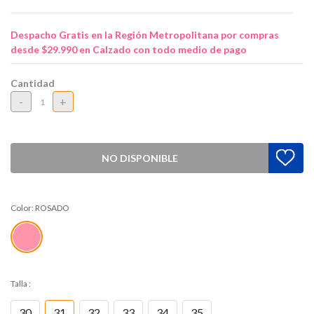
Despacho Gratis en la Región Metropolitana por compras
desde $29.990 en Calzado con todo medio de pago
Cantidad
-
+
NO DISPONIBLE
Color:
ROSADO
Talla
:
30
31
32
33
34
35