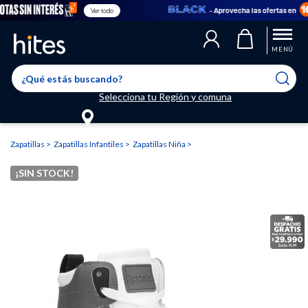
- Aprovecha las ofertas en
Ver todo
Llegaste al límite de productos favoritos permitidos, para agregar
El producto ha sido agregado a tu lista de favoritos correctamente
El producto ha sido eliminado correctamente
uno nuevo ingresa a “Mi cuenta” y elimina los que ya no necesitas.
MENÚ
Selecciona tu Región y comuna
Zapatillas
Zapatillas Infantiles
Zapatillas Niña
¡SIN STOCK!