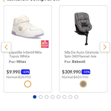
Tipo de Taco
Plano
Forro
Textil
Suela
Sintético
Tipo de Cierre
Cordones
Zapatilla Infantil Niña
Silla De Auto Giratoria
Material Principal
Poliuretano
Topsis White
Spin 360 Flannel Joie
Por:
Hites
Por:
Bebesit
Hecho en
China
$9.990
$309.990
63%
53%
Price reduced from
Normal $26.990
to
Price reduced from
Normal $659.990
to
Color
Pink