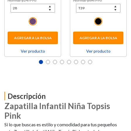
Price reduced from
Normal $24.990
to
Price reduced from
Normal $64.990
to
AGREGAR A LA BOLSA
AGREGAR A LA BOLSA
Ver producto
Ver producto
Descripción
Zapatilla Infantil Niña Topsis
Pink
Si lo que buscas es estilo y comodidad para tus pequeños