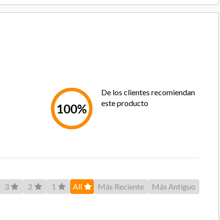
Textil
Goma
Velcro
Poliuretano
De los clientes recomiendan
este producto
Pink
100%
3
2
1
All
Más Reciente
Más Antiguo