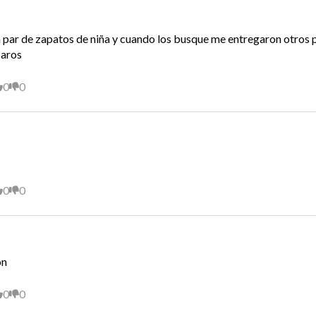
par de zapatos de niña y cuando los busque me entregaron otros p
caros
0
0
0
0
ón
0
0