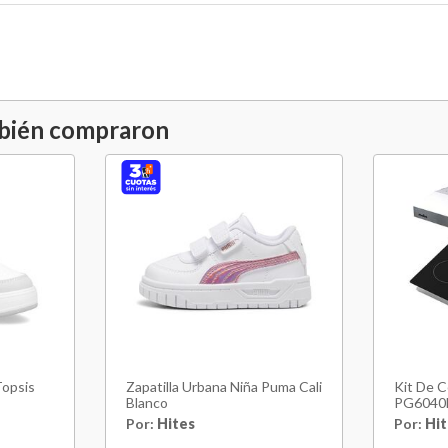
mbién compraron
Topsis
Zapatilla Urbana Niña Puma Cali
Kit De 
Blanco
PG6040
Quemad
Por:
Hites
Por:
Hit