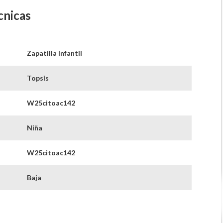
cnicas
Zapatilla Infantil
Topsis
W25citoac142
Niña
W25citoac142
Baja
Plano