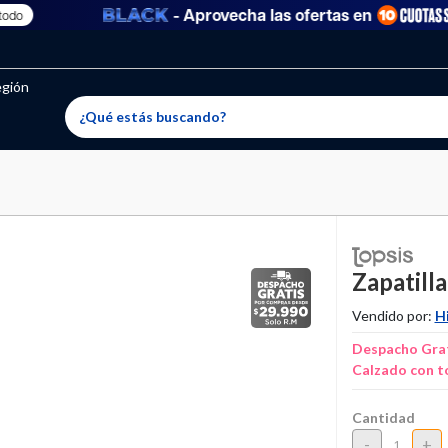
- Aprovecha las ofertas en
oritos permitidos, para agregar uno nuevo ingresa a “Mi cuenta
producto ha sido agregado a tu lista de favoritos correctam
El producto ha sido eliminado correctamente
egión
Zapatilla
Vendido por:
H
Despacho Grat
Calzado con t
Cantidad
-
+