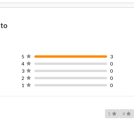
Forro
Suela
cto
Tipo de Cierre
Material Principal
5
3
Color
4
0
3
0
2
0
1
0
5
4