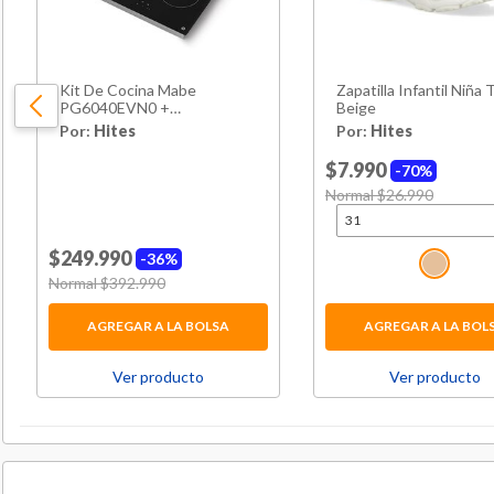
Kit De Cocina Mabe
Zapatilla Infantil Niña 
PG6040EVN0 +
Beige
CM6045XV0 4 Quemadores
Por:
Hites
Por:
Hites
$7.990
70%
Price reduced from
Normal $26.990
to
$249.990
36%
Price reduced from
Normal $392.990
to
AGREGAR A LA BOLSA
AGREGAR A LA BOL
Ver producto
Ver producto