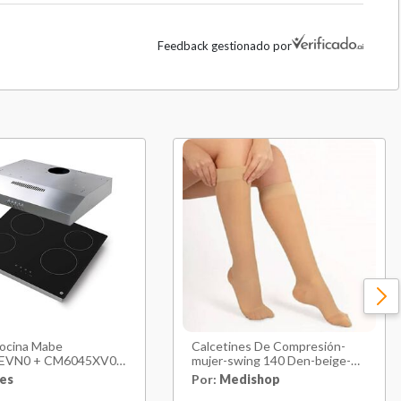
Feedback gestionado por
Cocina Mabe
Calcetines De Compresión-
EVN0 + CM6045XV0 4
mujer-swing 140 Den-beige-
ores
talla 1
es
Por:
Medishop