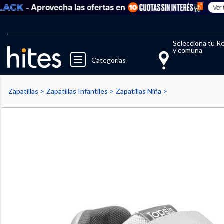
- Aprovecha las ofertas en
Ver todo
Llegaste al límite de productos fav
El 
Selecciona tu R
y comuna
Categorías
Zapatillas
Zapatillas Infantiles
Zapatillas Niña