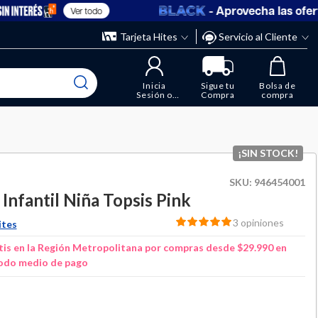
- Aprovecha las ofertas e
Ver todo
” y elimina los que ya no necesitas.
ente
Tarjeta Hites
Servicio al Cliente
Inicia
Sigue tu
Bolsa de
Sesión o
Compra
compra
Regístrate
¡SIN STOCK!
SKU:
946454001
 Infantil Niña Topsis Pink
3 opiniones
ites
is en la Región Metropolitana por compras desde $29.990 en
odo medio de pago