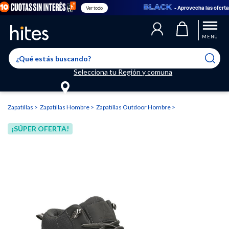
- Aprovecha las ofertas en
Ver todo
Llegaste al límite de productos favoritos permitidos, para agregar
El producto ha sido agregado a tu lista de favoritos correctamente
El producto ha sido eliminado correctamente
uno nuevo ingresa a “Mi cuenta” y elimina los que ya no necesitas.
MENÚ
Selecciona tu Región y comuna
Zapatillas
Zapatillas Hombre
Zapatillas Outdoor Hombre
¡SÚPER OFERTA!