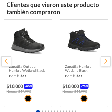
Clientes que vieron este producto
Caña
Baja
también compraron
Tipo de Taco
Plano
Forro
Poliéster
Planta
Caucho
Tipo de Cierre
Cordones
Zapatilla Outdoor
Zapatilla Hombre
Material Principal
Poliuretano
Hombre Wetland Black
Wetland Black
Por:
Hites
Por:
Hites
Hecho en
China
$10.000
$10.000
80%
78%
Price reduced from
Normal $49.990
to
Price reduced from
Normal $44.990
to
Color
Grey