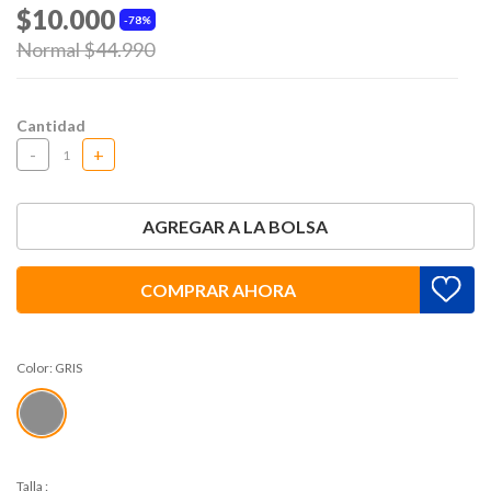
$10.000
78%
Price reduced from
Normal $44.990
to
Cantidad
-
+
AGREGAR A LA BOLSA
COMPRAR AHORA
Color:
GRIS
Talla
: