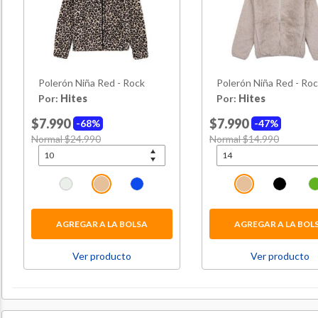
Polerón Niña Red - Rock
Polerón Niña Red - Ro
Por:
Hites
Por:
Hites
$7.990
$7.990
68%
47%
Price reduced from
Normal $24.990
to
Price reduced from
Normal $14.990
to
AGREGAR A LA BOLSA
AGREGAR A LA BOL
Ver producto
Ver producto