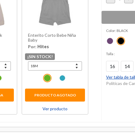
Color:
BLACK
ck
Enterito Corto Bebe Niña
Baby
Por:
Hites
Talla
:
¡SIN STOCK!
16
14
Ver tabla de tal
Políticas de C
SA
PRODUCTO AGOTADO
Ver producto