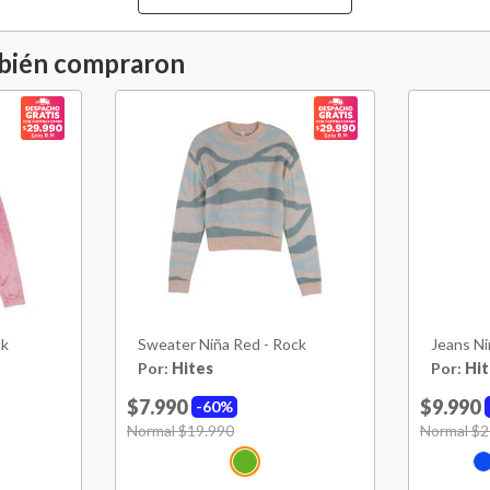
Hecho en
mbién compraron
ck
Sweater Niña Red - Rock
Jeans Ni
Por:
Hites
Por:
Hit
$7.990
$9.990
60%
Price reduced from
Normal $19.990
to
Price red
Normal $2