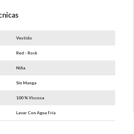
cnicas
Vestido
Red - Rock
Niña
Sin Manga
100 % Viscosa
Lavar Con Agua Fría
64v25-414ve