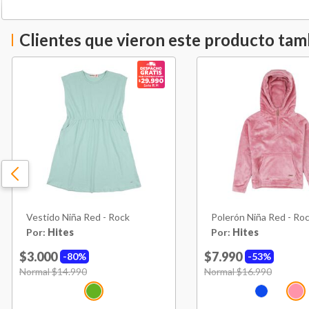
Clientes que vieron este producto ta
Vestido Niña Red - Rock
Polerón Niña Red - Ro
Por:
Hites
Por:
Hites
$3.000
$7.990
80%
53%
Price reduced from
Normal $14.990
to
Price reduced from
Normal $16.990
to