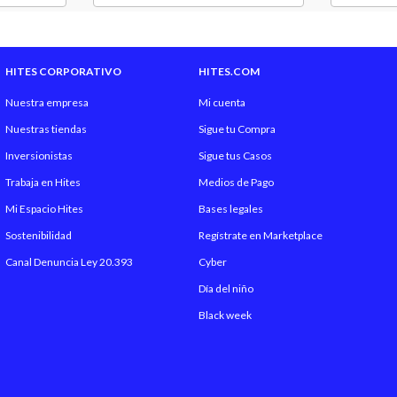
HITES CORPORATIVO
HITES.COM
Nuestra empresa
Mi cuenta
Nuestras tiendas
Sigue tu Compra
Inversionistas
Sigue tus Casos
Trabaja en Hites
Medios de Pago
Mi Espacio Hites
Bases legales
Sostenibilidad
Regístrate en Marketplace
Canal Denuncia Ley 20.393
Cyber
Día del niño
Black week