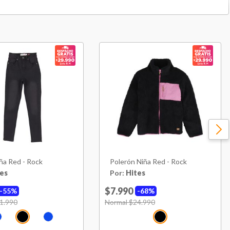
China
ña Red - Rock
Polerón Niña Red - Rock
es
Por:
Hites
$7.990
55%
68%
uced from
1.990
to
Price reduced from
Normal $24.990
to