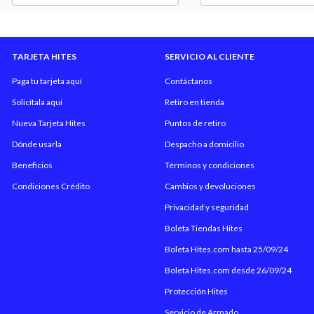
TARJETA HITES
SERVICIO AL CLIENTE
Paga tu tarjeta aquí
Contáctanos
Solicítala aquí
Retiro en tienda
Nueva Tarjeta Hites
Puntos de retiro
Dónde usarla
Despacho a domicilio
Beneficios
Términos y condiciones
Condiciones Crédito
Cambios y devoluciones
Privacidad y seguridad
Boleta Tiendas Hites
Boleta Hites.com hasta 25/09/24
Boleta Hites.com desde 26/09/24
Protección Hites
Servicio de Armado