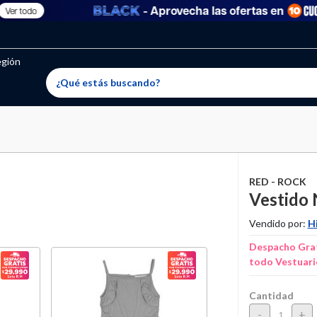
- Aprovecha las ofertas en
r todo
oritos permitidos, para agregar uno nuevo ingresa a “Mi cuenta
producto ha sido agregado a tu lista de favoritos correctam
El producto ha sido eliminado correctamente
egión
RED - ROCK
Vestido 
Vendido por:
H
Despacho Grat
todo Vestuari
Cantidad
-
+