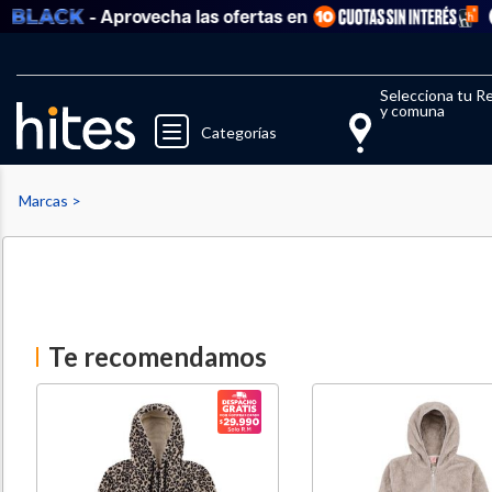
- Aprovecha las ofertas en
Ve
Llegaste al límite de productos fav
El 
Selecciona tu R
y comuna
Categorías
Marcas
Te recomendamos