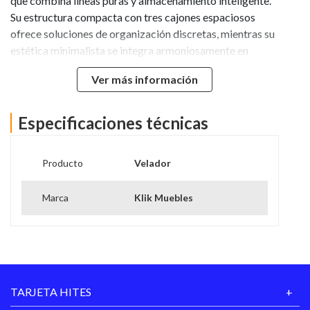
que combina líneas puras y almacenamiento inteligente.
Su estructura compacta con tres cajones espaciosos
ofrece soluciones de organización discretas, mientras su
estética minimalista se integra armoniosamente en
cualquier decoración. Fabricado con materiales de
Ver más información
primera calidad, es la pieza perfecta para mantener el
orden sin comprometer el estilo.
Especificaciones técnicas
Producto
Velador
Marca
Klik Muebles
TARJETA HITES