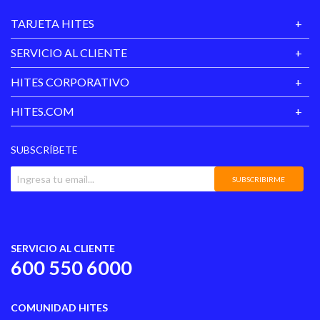
TARJETA HITES
Garantía
3 meses
Proveedor
SERVICIO AL CLIENTE
Género Literario
Novela_juvenil
HITES CORPORATIVO
HITES.COM
SUBSCRÍBETE
SUBSCRIBIRME
SERVICIO AL CLIENTE
600 550 6000
COMUNIDAD HITES