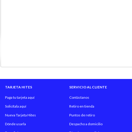
TARJETA HITES
SERVICIO AL CLIENTE
Paga tu tarjeta aquí
Contáctanos
Solicítala aquí
Retiro en tienda
Nueva Tarjeta Hites
Puntos de retiro
Dónde usarla
Despacho a domicilio