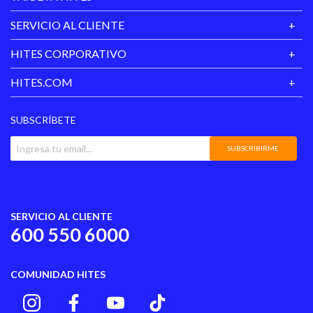
cremas y aceites - Forro de excelente calidad.
SERVICIO AL CLIENTE
Material Principal: Lycra
HITES CORPORATIVO
Estilo: Casual
Barba: Sin Barba
HITES.COM
Reductor: Sin Malla Reductora
Relleno: Relleno Removible
SUBSCRÍBETE
Tipo de Calzón: Calce clásico
Forro: Con Forro
SUBSCRIBIRME
Tipo de Copa: Copas Blandas Removibles
Filtro UV: UFPS 50+
Caderas: Aumenta visiblemente
Genero: Femenino
SERVICIO AL CLIENTE
600 550 6000
COMUNIDAD HITES