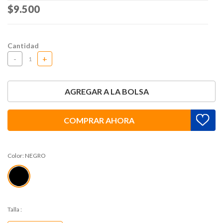
Price reduced from
$9.500
to
Cantidad
-
+
AGREGAR A LA BOLSA
COMPRAR AHORA
Color:
NEGRO
Talla
: