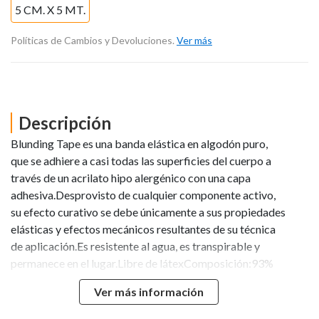
5 CM. X 5 MT.
Políticas de Cambios y Devoluciones.
Ver más
Descripción
Blunding Tape es una banda elástica en algodón puro,
que se adhiere a casi todas las superficies del cuerpo a
través de un acrilato hipo alergénico con una capa
adhesiva.Desprovisto de cualquier componente activo,
su efecto curativo se debe únicamente a sus propiedades
elásticas y efectos mecánicos resultantes de su técnica
de aplicación.Es resistente al agua, es transpirable y
permanece en el lugar.Libre de látexComposición:93%
Algodón7% SpandexEtil acetato (55%-65%), polímero
Ver más información
acrílico (35%-45%): Composición del
PegamentoBlunding recomienda utilizar este producto