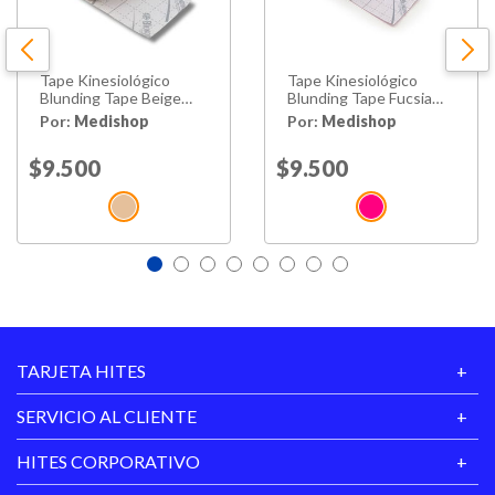
Tape Kinesiológico
Tape Kinesiológico
Blunding Tape Beige
Blunding Tape Fucsia
(rollo 5cm X 5mts)
(rollo 5cm X 5mts)
Por:
Medishop
Por:
Medishop
Price reduced from
$9.500
to
Price reduced from
$9.500
to
TARJETA HITES
SERVICIO AL CLIENTE
HITES CORPORATIVO