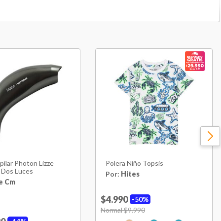
Sweater
Regular
Acrilico
Brillos
Invierno
Redondo
No
pilar Photon Lizze
Polera Niño Topsis
 Dos Luces
Por:
Hites
Regular
e Cm
$4.990
50%
Media
Price reduced from
Normal $9.990
to