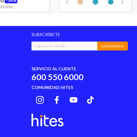
90
14%
No
uced from
79.990
to
China
SUBSCRÍBETE
SUBSCRIBIRME
SERVICIO AL CLIENTE
600 550 6000
COMUNIDAD HITES