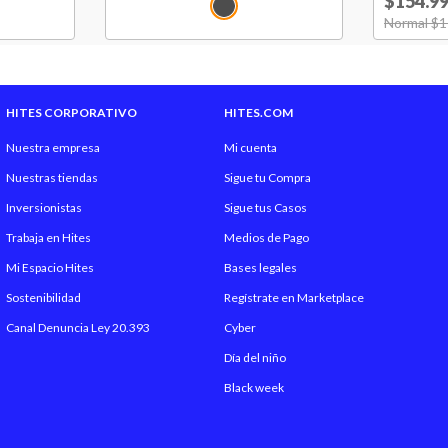
$154.9
Forro interior
Price red
Normal $1
Hecho en
HITES CORPORATIVO
HITES.COM
Nuestra empresa
Mi cuenta
Nuestras tiendas
Sigue tu Compra
Inversionistas
Sigue tus Casos
Trabaja en Hites
Medios de Pago
Mi Espacio Hites
Bases legales
Sostenibilidad
Regístrate en Marketplace
Canal Denuncia Ley 20.393
Cyber
Día del niño
Black week