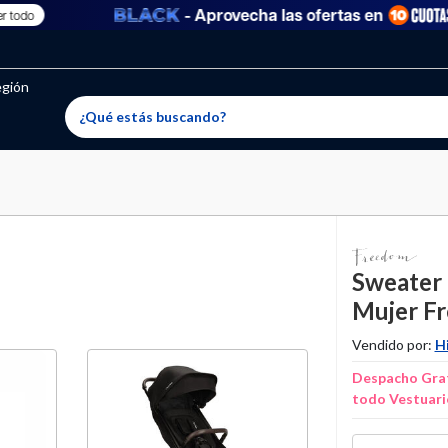
- Aprovecha las ofertas en
do
oritos permitidos, para agregar uno nuevo ingresa a “Mi cuenta
producto ha sido agregado a tu lista de favoritos correctam
El producto ha sido eliminado correctamente
egión
Sweater 
Mujer F
Vendido por:
H
Despacho Grat
todo Vestuari