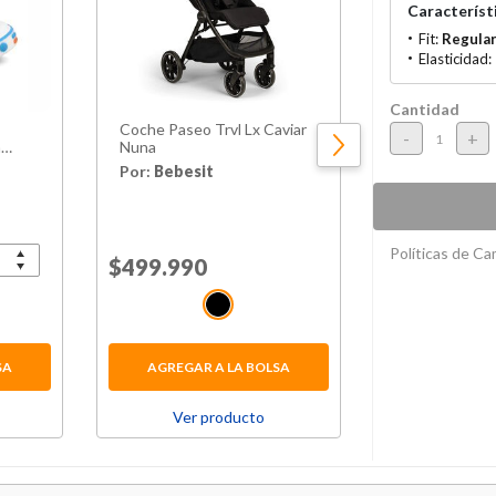
Característi
Fit:
Regula
Elasticidad:
Cantidad
Coche Paseo Trvl Lx Caviar
Cocina Electr
-
+
m
Nuna
Dinamic Inox
Por:
Bebesit
Por:
TodoMu
Políticas de C
Price reduced from
$499.990
to
Price red
$34.990
to
SA
AGREGAR A LA BOLSA
AGREGAR 
Ver producto
Ver p