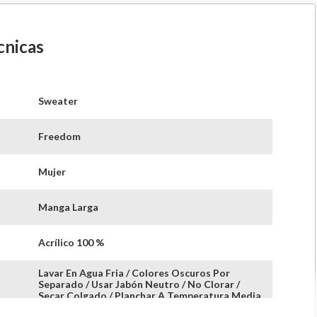
cnicas
Sweater
Freedom
Mujer
Manga Larga
Acrílico 100 %
Lavar En Agua Fria / Colores Oscuros Por
Separado / Usar Jabón Neutro / No Clorar /
Secar Colgado / Planchar A Temperatura Media