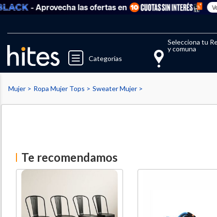
- Aprovecha las ofertas en
Ver to
Llegaste al límite de productos fav
El 
Selecciona tu R
y comuna
Categorías
Mujer
Ropa Mujer Tops
Sweater Mujer
Te recomendamos