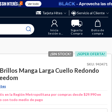
- Aprovecha las ofert
Ver todo
” y elimina los que ya no necesitas.
ente
Tarjeta Hites
Servicio al Cliente
Inicia
Sigue tu
Bolsa de
Sesión o
Compra
compra
Regístrate
¡SIN STOCK!
¡SÚPER OFERTA!
SKU:
943471
Brillos Manga Larga Cuello Redondo
reedom
ites
is en la Región Metropolitana por compras desde $29.990 en
o con todo medio de pago