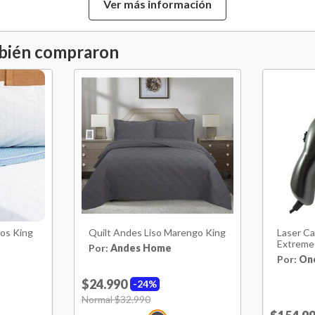
Ver más información
Modelo
Largo
mbién compraron
Material
Diseno
Temporada
Cuello
Capucha
los King
Quilt Andes Liso Marengo King
Laser Ca
Extreme
Por:
Andes Home
Fit
Por:
On
$24.990
24%
Elasticidad
Price reduced from
Normal $32.990
to