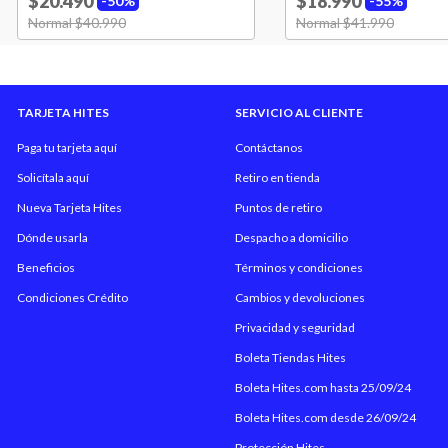
$20.490
$18.990
50%
55%
Price reduced from
Normal $40.990
to
Price reduced from
Normal $41.990
to
TARJETA HITES
SERVICIO AL CLIENTE
Paga tu tarjeta aquí
Contáctanos
Solicítala aquí
Retiro en tienda
Nueva Tarjeta Hites
Puntos de retiro
Dónde usarla
Despacho a domicilio
Beneficios
Términos y condiciones
Condiciones Crédito
Cambios y devoluciones
Privacidad y seguridad
Boleta Tiendas Hites
Boleta Hites.com hasta 25/09/24
Boleta Hites.com desde 26/09/24
Protección Hites