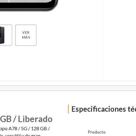
VER
MÁS
Especificaciones té
GB / Liberado
Oppo A78 / 5G / 128 GB /
Producto
, versátil y de gran