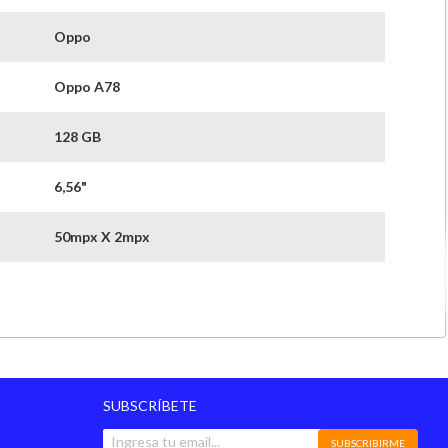
Oppo
Oppo A78
128 GB
6,56"
50mpx X 2mpx
8 Mp
No
5G
SUBSCRÍBETE
r
2,4 Ghz, 5 Ghz
SUBSCRIBIRME