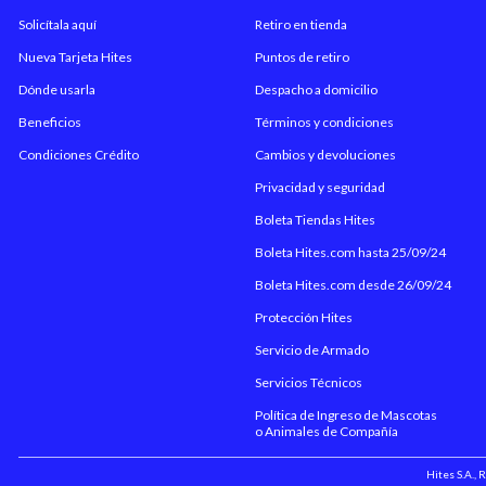
Solicítala aquí
Retiro en tienda
Nueva Tarjeta Hites
Puntos de retiro
Dónde usarla
Despacho a domicilio
Beneficios
Términos y condiciones
Condiciones Crédito
Cambios y devoluciones
Privacidad y seguridad
Boleta Tiendas Hites
Boleta Hites.com hasta 25/09/24
Boleta Hites.com desde 26/09/24
Protección Hites
Servicio de Armado
Servicios Técnicos
Política de Ingreso de Mascotas
o Animales de Compañía
Hites S.A.,