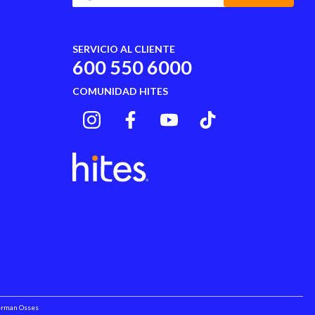
Android 13
SERVICIO AL CLIENTE
600 550 6000
Sí
COMUNIDAD HITES
Liberado
a
Si
Sí
4 Gb
5000 Mah
Si
Si
Herman Osses