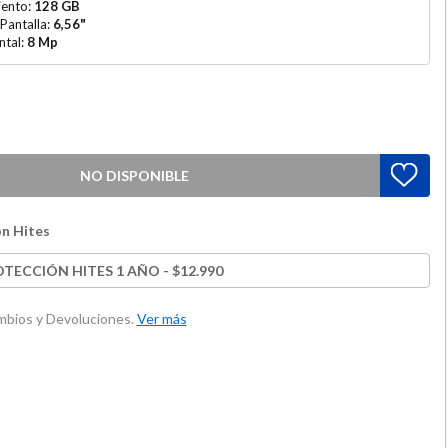
ento:
128 GB
Pantalla:
6,56"
ntal:
8 Mp
NO DISPONIBLE
n Hites
TECCIÓN HITES 1 AÑO - $12.990
ambios y Devoluciones.
Ver más