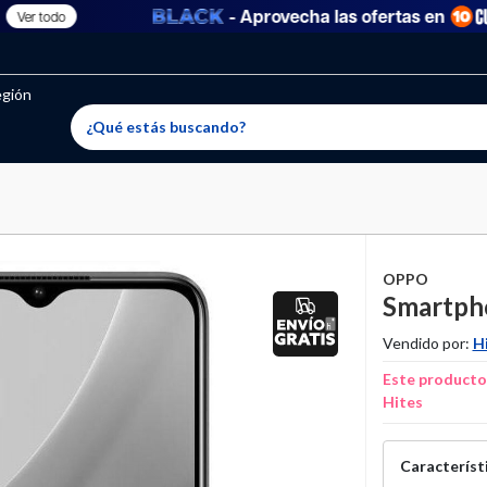
- Aprovecha las ofertas en
er todo
oritos permitidos, para agregar uno nuevo ingresa a “Mi cuenta
producto ha sido agregado a tu lista de favoritos correctam
El producto ha sido eliminado correctamente
egión
OPPO
Smartpho
Vendido por:
H
Este producto 
Hites
Característi