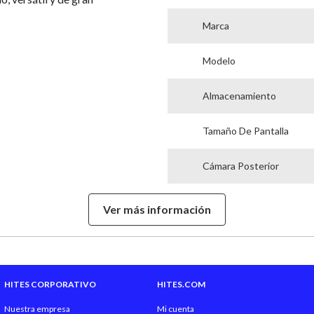
Marca
Modelo
Almacenamiento
Tamaño De Pantalla
Cámara Posterior
Cámara Frontal
Ver más información
Flash Frontal
Tipo de Red
HITES CORPORATIVO
HITES.COM
Velocidad Del Procesado
Nuestra empresa
Mi cuenta