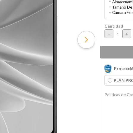
Almacenami
Tamaño De 
Cámara Fro
Cantidad
-
+
Protecció
PLAN PRO
Políticas de C