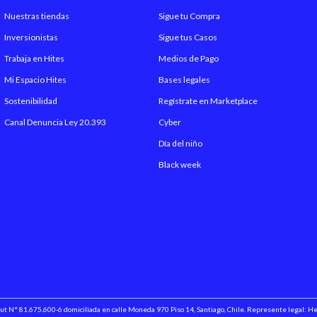
Nuestras tiendas
Sigue tu Compra
Sistema Operativo
Inversionistas
Sigue tus Casos
Trabaja en Hites
Medios de Pago
Dual SIM
Mi Espacio Hites
Bases legales
Compañía
Sostenibilidad
Regístrate en Marketplace
Canal Denuncia Ley 20.393
Cyber
Lector Tarjeta De Memori
Día del niño
Black week
Memoria Expandible
Memoria RAM
Batería
Carga Rápida
Bluetooth
 Rut N° 81.675.600-6 domiciliada en calle Moneda 970 Piso 14, Santiago, Chile. Represente legal: 