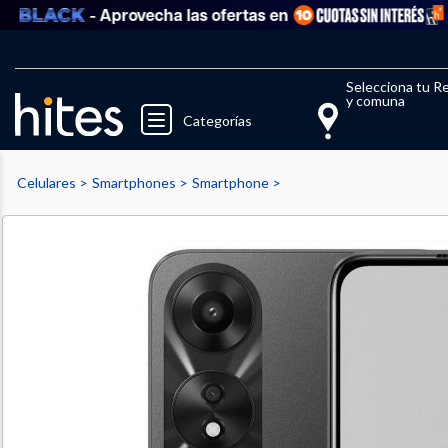
- Aprovecha las ofertas en
V
Llegaste al límite de productos fav
El 
Selecciona tu R
y comuna
Categorías
Celulares
Smartphones
Smartphone