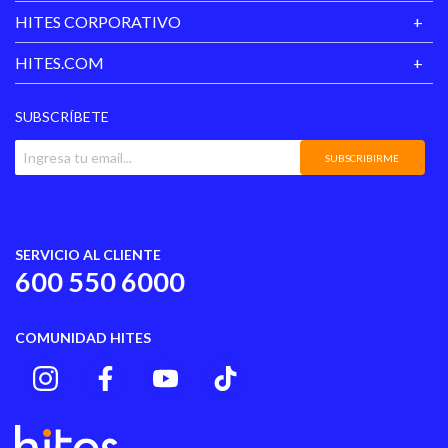
M 35- 38
Especificaciones
HITES CORPORATIVO
Hecho en
China
HITES.COM
Información
Color No A Elección
Adicional
SUBSCRÍBETE
SUBSCRIBIRME
SERVICIO AL CLIENTE
600 550 6000
COMUNIDAD HITES