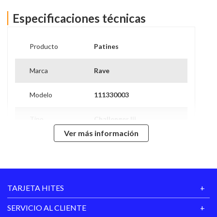
Especificaciones técnicas
Producto
Patines
Marca
Rave
Modelo
111330003
Tipo
Challenger Iii
Ver más información
Material
Polipropileno
Edad
+5 Años
Recomendada
TARJETA HITES
Ruedas
6,4 X 2,2 Cm
SERVICIO AL CLIENTE
Tallas