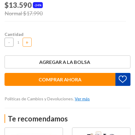
$13.590
24%
Price reduced from
Normal $17.990
to
Cantidad
-
+
AGREGAR A LA BOLSA
COMPRAR AHORA
Políticas de Cambios y Devoluciones.
Ver más
Te recomendamos