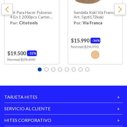
Kit Para Hacer Pulseras
Sandalia Kaki Via Franca
4 En 1 2000pcs Cartera
Art. 5gz6172kaki
Niñas
Por:
Citotools
Por:
Vía Franca
$15.990
36%
Price reduced from
Normal $24.990
to
$19.500
32%
Price reduced from
Normal $28.600
to
TARJETA HITES
SERVICIO AL CLIENTE
HITES CORPORATIVO