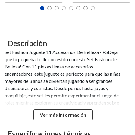
Descripción
Set Fashion Juguete 11 Accesorios De Belleza - PSDeja
que tu pequeña brille con estilo con este Set Fashion de
Belleza! Con 11 piezas llenas de accesorios
encantadores, este juguete es perfecto para que las niñas
mayores de 3 años se diviertan jugando a ser grandes
diseñadoras y estilistas. Desde peines hasta joyas y
maquillaje, este set les permite experimentar el juego de
roles mientras exploran su creatividad y aprenden sobre
el mundo de la moda.Recomendado para niñas que aman
Ver más información
soñar y crear, este set no solo fomenta la imaginación,
sino también la confianza en sí mismas. Que empiece el
desfile de moda! Cada detalle, cada accesorio, les
Especificaciones técnicas