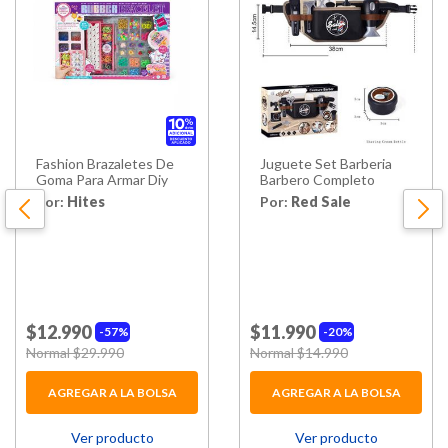
Fashion Brazaletes De
Juguete Set Barberia
Goma Para Armar Diy
Barbero Completo
Por:
Hites
Por:
Red Sale
$12.990
$11.990
57%
20%
Price reduced from
Normal $29.990
to
Price reduced from
Normal $14.990
to
AGREGAR A LA BOLSA
AGREGAR A LA BOLSA
Ver producto
Ver producto