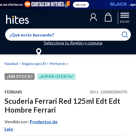
las ofertas en
- Apro
Ver todo
Llegaste al límite de productos favoritos permitidos, para agregar
El producto ha sido agregado a tu lista de favoritos correctamente
El producto ha sido eliminado correctamente
uno nuevo ingresa a “Mi cuenta” y elimina los que ya no necesitas.
MENÚ
Selecciona tu Región y comuna
Navidad
Regalos para Él
Perfumes
¡SIN STOCK!
¡SÚPER OFERTA!
FERRARI
SKU:
10068004070
Scuderia Ferrari Red 125ml Edt Edt
Hombre Ferrari
Vendido por:
Productos de
Lujo