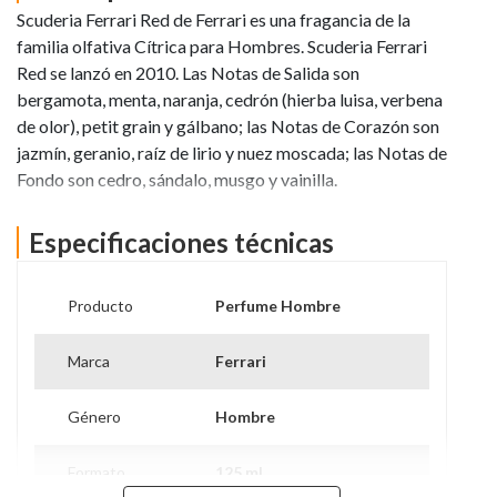
Scuderia Ferrari Red de Ferrari es una fragancia de la
familia olfativa Cítrica para Hombres. Scuderia Ferrari
Red se lanzó en 2010. Las Notas de Salida son
bergamota, menta, naranja, cedrón (hierba luisa, verbena
de olor), petit grain y gálbano; las Notas de Corazón son
jazmín, geranio, raíz de lirio y nuez moscada; las Notas de
Fondo son cedro, sándalo, musgo y vainilla.
Especificaciones técnicas
Ver más información
Producto
Perfume Hombre
Marca
Ferrari
Género
Hombre
Formato
125 ml