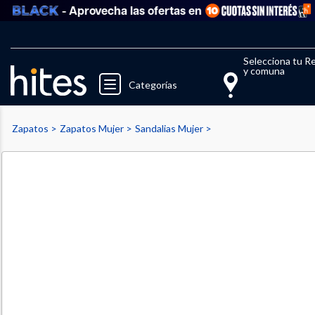
- Aprovecha las ofertas en
Llegaste al límite de productos fav
El 
Selecciona tu R
y comuna
Categorías
Zapatos
Zapatos Mujer
Sandalias Mujer