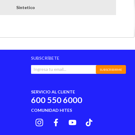
Sintetico
China
180 dias
2025
SUBSCRÍBETE
SUBSCRIBIRME
SERVICIO AL CLIENTE
600 550 6000
COMUNIDAD HITES