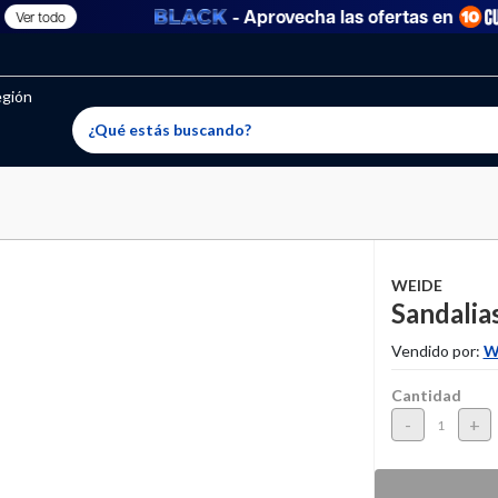
- Aprovecha las ofertas en
Ver todo
oritos permitidos, para agregar uno nuevo ingresa a “Mi cuenta
producto ha sido agregado a tu lista de favoritos correctam
El producto ha sido eliminado correctamente
egión
WEIDE
Sandalia
Vendido por:
W
Cantidad
-
+