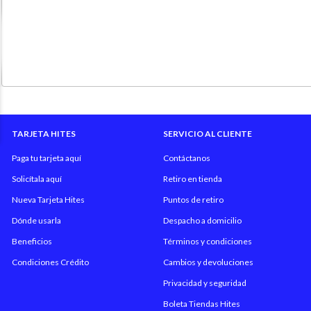
TARJETA HITES
SERVICIO AL CLIENTE
Paga tu tarjeta aquí
Contáctanos
Solicítala aquí
Retiro en tienda
Nueva Tarjeta Hites
Puntos de retiro
Dónde usarla
Despacho a domicilio
Beneficios
Términos y condiciones
Condiciones Crédito
Cambios y devoluciones
Privacidad y seguridad
Boleta Tiendas Hites