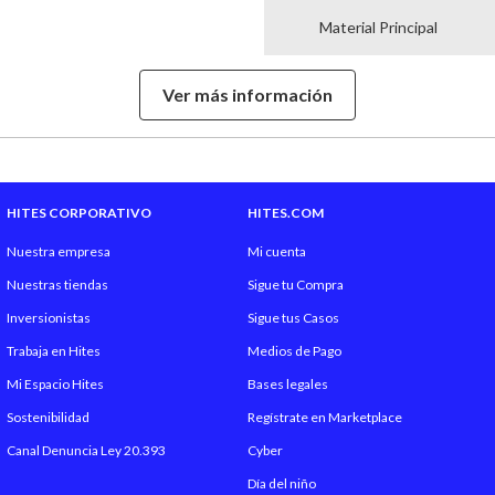
Material Principal
Hecho en
Ver más información
Garantía Proveedor
Temporada
HITES CORPORATIVO
HITES.COM
Nuestra empresa
Mi cuenta
Nuestras tiendas
Sigue tu Compra
Inversionistas
Sigue tus Casos
Trabaja en Hites
Medios de Pago
Mi Espacio Hites
Bases legales
Sostenibilidad
Regístrate en Marketplace
Canal Denuncia Ley 20.393
Cyber
Día del niño