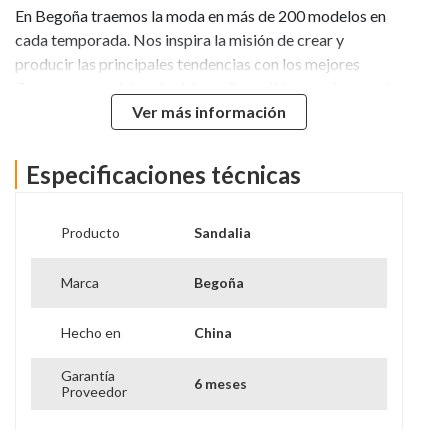
En Begoña traemos la moda en más de 200 modelos en
cada temporada. Nos inspira la misión de crear y
producir las principales tendencias con los mejores
Cueros y materiales sintéticos disponibles en el mercado
mundial.
Ver más información
Nuestro compromiso con la moda en Chile, se refleja en
Especificaciones técnicas
la fidelización y satisfacción de vivir la experiencia de
calzar ese modelo que te fascina, ya sea una Sandalia,
Bota, Botin, Zapato, Zapatilla, Babucha, Ballerina,
Producto
Sandalia
Mocasín.
Marca
Begoña
Cualquier ocasión es el momento ideal para llevar un
Begoña contigo, Ideal para el día a día.
Hecho en
China
Garantía
6 meses
Proveedor
Vida Util
6 años