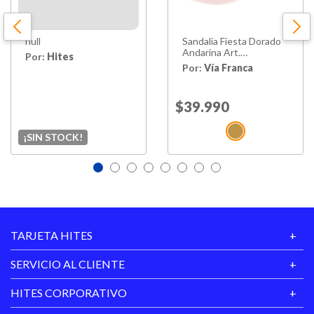
null
Sandalia Fiesta Dorado
Andarina Art.
Por:
Hites
5a9001gold
Por:
Vía Franca
Price reduced from
$39.990
to
¡SIN STOCK!
TARJETA HITES
SERVICIO AL CLIENTE
HITES CORPORATIVO