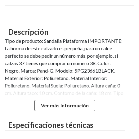
Descripción
Tipo de producto: Sandalia Plataforma IMPORTANTE:
La horma de este calzado es pequeña, para un calce
perfecto se debe pedir un número más, por ejemplo, si
calzas 37 tienes que comprar un numero 38. Color:
Negro. Marca: Pand-G. Modelo: 5PG23661BLACK.
Material Exterior: Poliuretano. Material Interior:
Poliuretano. Material Suela: Poliuretano. Altura caña: 0
cm. Altura taco: 10 cm. Contorno de la caña: 18 cm. Tipo
de punta: Abierta. Empeine: Semi descubierto. Tipo de
Ver más información
ajuste: Hebilla. Ocasión: Fiesta. El número 37 calza para
un pie de largo 22,3 cm. El contorno de la caña en su parte
más ancha es de 18 cm.
Especificaciones técnicas