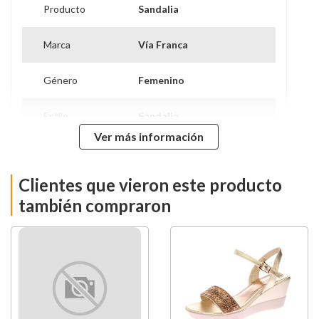
Producto
Sandalia
Marca
Vía Franca
Género
Femenino
Estilo
Sandalia
Ver más información
Garantía
6 Meses por falla de
Proveedor
fabricación
Clientes que vieron este producto
Temporada
Verano
también compraron