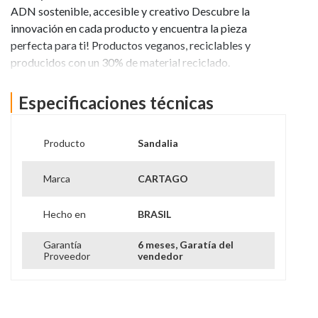
ADN sostenible, accesible y creativo Descubre la
innovación en cada producto y encuentra la pieza
perfecta para ti! Productos veganos, reciclables y
producidos con un 30% de material reciclado.
Ver más información
Especificaciones técnicas
Producto
Sandalia
Marca
CARTAGO
Hecho en
BRASIL
Garantía
6 meses, Garatía del
Proveedor
vendedor