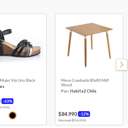
Sintético
Brasil
3 Meses
Black
 Mujer Via Uno Black
Mesa Cuadrada 80x80 Mdf
Wood
es
Por:
Habita2 Chile
0
63%
uced from
9.990
to
$84.990
12%
Price reduced from
Normal $96.990
to