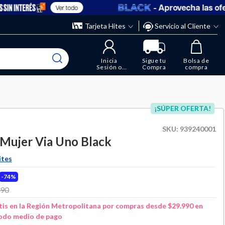
- Aprovecha las ofertas
Ver todo
” y elimina los que ya no necesitas.
ente
Tarjeta Hites
Servicio al Cliente
Inicia
Sigue tu
Bolsa de
Sesión o
Compra
compra
Regístrate
¡SÚPER OFERTA!
SKU:
939240001
 Mujer Via Uno Black
ites
74%
 from
990
to
is en la Región Metropolitana por compras desde $29.990 en
odo medio de pago