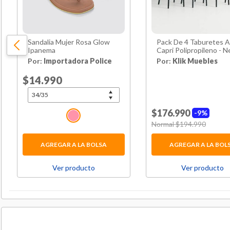
Sandalia Mujer Rosa Glow
Pack De 4 Taburetes A
Ipanema
Capri Polipropileno - 
Por:
Importadora Police
Por:
Klik Muebles
Price reduced from
$14.990
to
$176.990
9%
Price reduced from
Normal $194.990
to
AGREGAR A LA BOLSA
AGREGAR A LA BOL
Ver producto
Ver producto