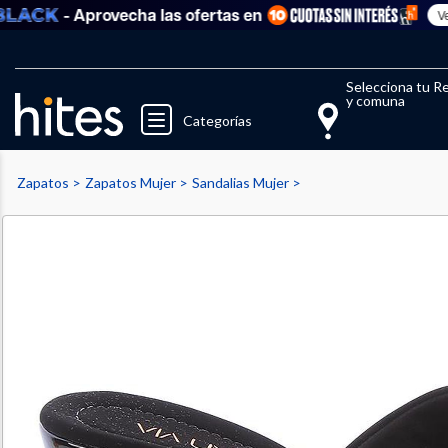
- Aprovecha las ofertas en
Ver tod
Llegaste al límite de productos fav
El 
Selecciona tu R
y comuna
Categorías
Zapatos
Zapatos Mujer
Sandalias Mujer