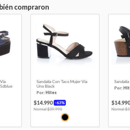
mbién compraron
Material Principal
Hecho en
Garantía Proveedor
Color
 Vía
Sandalia Con Taco Mujer Via
Sandalia
75dblue
Uno Black
Por:
Hit
Por:
Hites
$14.990
$14.99
63%
Price reduced from
Normal $39.990
to
Price red
Normal $3