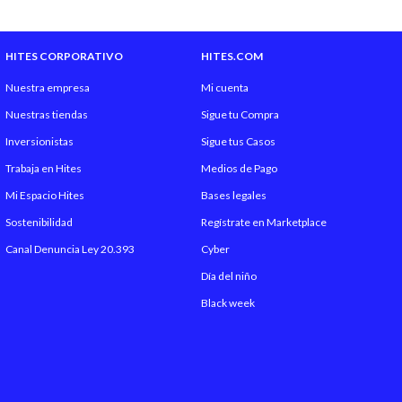
HITES CORPORATIVO
HITES.COM
Nuestra empresa
Mi cuenta
Nuestras tiendas
Sigue tu Compra
Inversionistas
Sigue tus Casos
Trabaja en Hites
Medios de Pago
Mi Espacio Hites
Bases legales
Sostenibilidad
Regístrate en Marketplace
Canal Denuncia Ley 20.393
Cyber
Día del niño
Black week