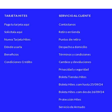
TARJETA HITES
SERVICIO AL CLIENTE
Paga tu tarjeta aquí
Contáctanos
Solicítala aquí
Retiro en tienda
Nueva Tarjeta Hites
Puntos de retiro
Dónde usarla
Despacho a domicilio
Beneficios
Términos y condiciones
Condiciones Crédito
Cambios y devoluciones
Privacidad y seguridad
Boleta Tiendas Hites
Boleta Hites.com hasta 25/09/24
Boleta Hites.com desde 26/09/24
Protección Hites
Servicio de Armado