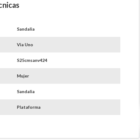
cnicas
Sandalia
Via Uno
S25cmsanv424
Mujer
Sandalia
Plataforma
Sintético
Sintético