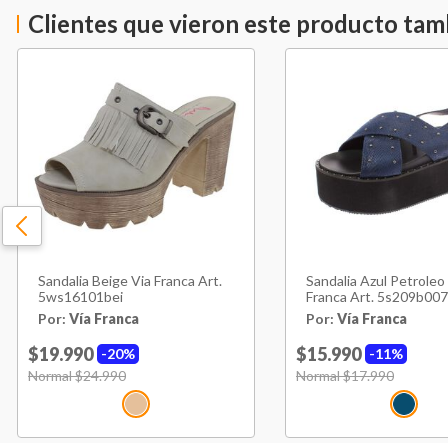
Clientes que vieron este producto ta
Sandalia Beige Via Franca Art.
Sandalia Azul Petroleo
5ws16101bei
Franca Art. 5s209b00
Por:
Vía Franca
Por:
Vía Franca
$19.990
$15.990
20%
11%
Price reduced from
Normal $24.990
to
Price reduced from
Normal $17.990
to