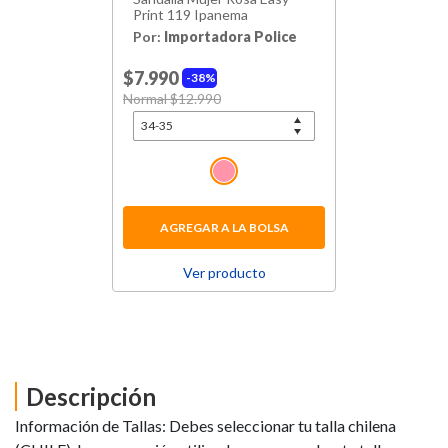
Print 119 Ipanema
Por:
Importadora Police
$7.990
38%
Price reduced from
Normal $12.990
to
AGREGAR A LA BOLSA
Ver producto
Descripción
Información de Tallas: Debes seleccionar tu talla chilena