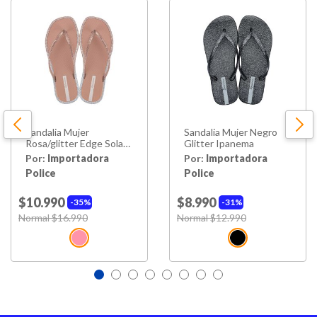
Sandalia Mujer
Sandalia Mujer Negro
Rosa/glitter Edge Solar
Glitter Ipanema
Glow Ipanema
Por:
Importadora
Por:
Importadora
Police
Police
$10.990
$8.990
35%
31%
Price reduced from
Normal $16.990
to
Price reduced from
Normal $12.990
to