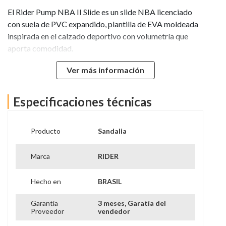
El Rider Pump NBA II Slide es un slide NBA licenciado
con suela de PVC expandido, plantilla de EVA moldeada
inspirada en el calzado deportivo con volumetría que
aporta comodidad.
Ver más información
Tiene un empeine cubrelineado con serigrafía y
Especificaciones técnicas
frecuencia, además de un forro cortado con hilo cosido
en el empeine. Su combinación de colores aporta
modernidad y deportividad, inspirada en los principales
Producto
Sandalia
equipos de la NBA.
Marca
RIDER
Hecho en
BRASIL
Garantía
3 meses, Garatía del
Proveedor
vendedor
GUIA DE TALLAS CHile ( CM)