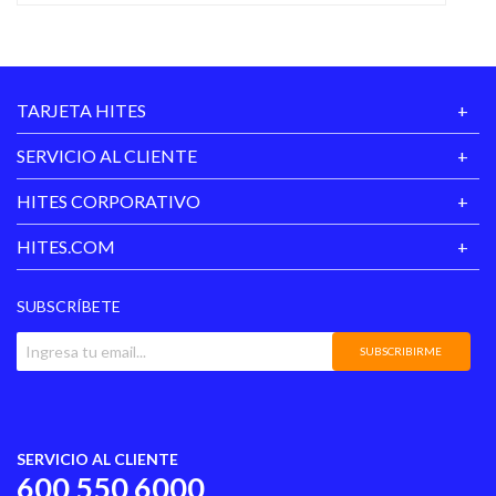
TARJETA HITES
38 - 25,5 cm
SERVICIO AL CLIENTE
HITES CORPORATIVO
HITES.COM
39 - 26,5 cm
SUBSCRÍBETE
SUBSCRIBIRME
40 - 27 cm
SERVICIO AL CLIENTE
600 550 6000