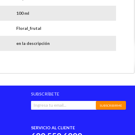
100 ml
Floral_frutal
en la descripción
en la descripción
10 días con el fabricante, sólo por defectos de
fábrica
perfumes
SUBSCRÍBETE
SUBSCRIBIRME
SERVICIO AL CLIENTE