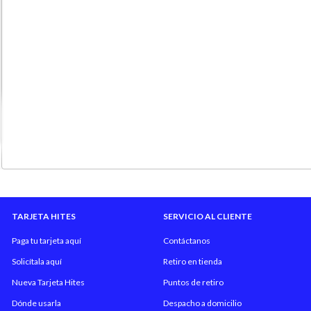
TARJETA HITES
SERVICIO AL CLIENTE
Paga tu tarjeta aquí
Contáctanos
Solicítala aquí
Retiro en tienda
Nueva Tarjeta Hites
Puntos de retiro
Dónde usarla
Despacho a domicilio