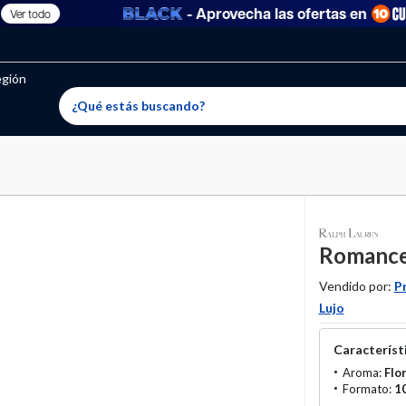
- Aprovecha las ofertas en
Ver todo
oritos permitidos, para agregar uno nuevo ingresa a “Mi cuenta
producto ha sido agregado a tu lista de favoritos correctam
El producto ha sido eliminado correctamente
egión
Romance
Vendido por:
P
Lujo
Característi
Aroma:
Flor
Formato:
1