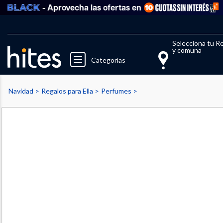
- Aprovecha las ofertas en
Llegaste al límite de productos fav
El 
Selecciona tu R
y comuna
Categorías
Navidad
Regalos para Ella
Perfumes