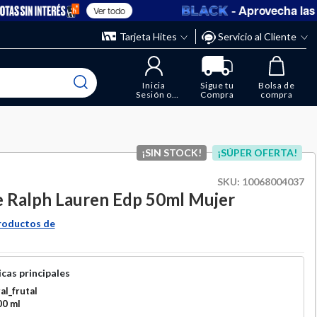
- Aprovecha las o
Ver todo
” y elimina los que ya no necesitas.
ente
Tarjeta Hites
Servicio al Cliente
Inicia
Sigue tu
Bolsa de
Sesión o
Compra
compra
Regístrate
¡SIN STOCK!
¡SÚPER OFERTA!
SKU:
10068004037
 Ralph Lauren Edp 50ml Mujer
roductos de
cas principales
al_frutal
00 ml