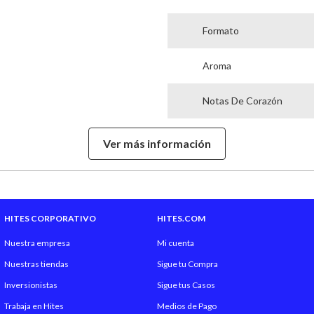
Formato
Aroma
Notas De Corazón
Notas De Fondo
Ver más información
Garantía Proveedor
Material
HITES CORPORATIVO
HITES.COM
Nuestra empresa
Mi cuenta
Nuestras tiendas
Sigue tu Compra
Inversionistas
Sigue tus Casos
Trabaja en Hites
Medios de Pago