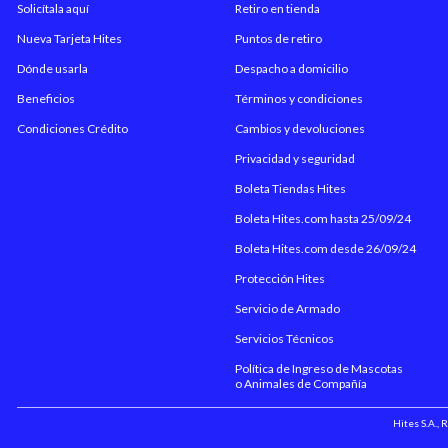
Solicítala aquí
Retiro en tienda
Nueva Tarjeta Hites
Puntos de retiro
Dónde usarla
Despacho a domicilio
Beneficios
Términos y condiciones
Condiciones Crédito
Cambios y devoluciones
Privacidad y seguridad
Boleta Tiendas Hites
Boleta Hites.com hasta 25/09/24
Boleta Hites.com desde 26/09/24
Protección Hites
Servicio de Armado
Servicios Técnicos
Política de Ingreso de Mascotas
o Animales de Compañía
Hites S.A.,