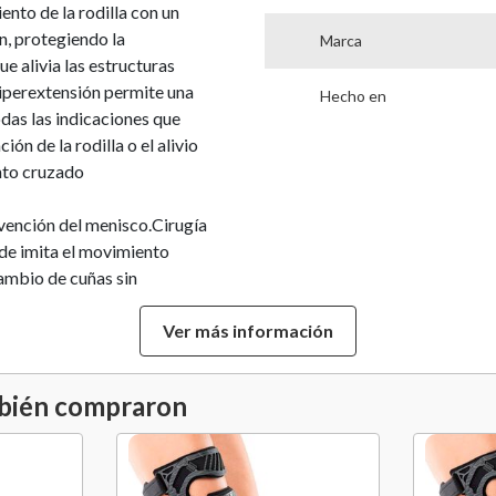
ento de la rodilla con un
n, protegiendo la
Marca
e alivia las estructuras
hiperextensión permite una
Hecho en
odas las indicaciones que
ión de la rodilla o el alivio
nto cruzado
rvención del menisco.Cirugía
ide imita el movimiento
Cambio de cuñas sin
 con las pinzas integradas
Ver más información
 cinturón evitan la presión no
oducto bajo prescripción
da la instalación del
mbién compraron
so de encontrarse en Región
sencial. Consulte
e encontrarse en otras
o elegir tu talla?Talla XS :