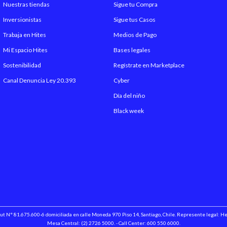
Nuestras tiendas
Sigue tu Compra
Inversionistas
Sigue tus Casos
Trabaja en Hites
Medios de Pago
Mi Espacio Hites
Bases legales
Sostenibilidad
Regístrate en Marketplace
Canal Denuncia Ley 20.393
Cyber
Día del niño
Black week
 Rut N° 81.675.600-6 domiciliada en calle Moneda 970 Piso 14, Santiago, Chile. Represente legal: 
Mesa Central: (2) 2726 5000. - Call Center: 600 550 6000.