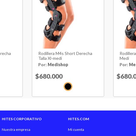
7 - 45 cm.Talla M: Contorno
alla XL : Contorno del Muslo
erecha
Rodillera M4s Short Derecha
Rodiller
Talla Xl-medi
Medi
Por:
Medishop
Por:
Me
from
Price reduced from
$680.000
to
Price 
$680.
HITES CORPORATIVO
HITES.COM
Nuestra empresa
Mi cuenta