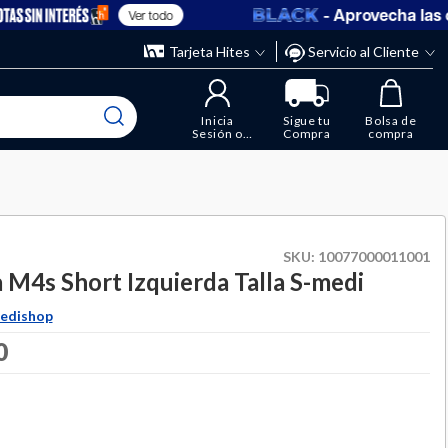
- Aprovecha las ofe
Ver todo
” y elimina los que ya no necesitas.
ente
Tarjeta Hites
Servicio al Cliente
Inicia
Sigue tu
Bolsa de
Sesión o
Compra
compra
Regístrate
SKU:
10077000011001
a M4s Short Izquierda Talla S-medi
edishop
duced from
0
to