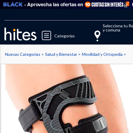
- Aprovecha las ofertas en
Ve
Llegaste al límite de productos fav
El 
Selecciona tu R
y comuna
Categorías
Nuevas Categorías
Salud y Bienestar
Movilidad y Ortopedia