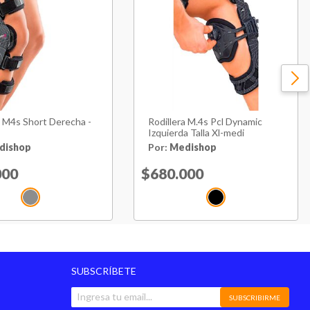
a M4s Short Derecha -
Rodillera M.4s Pcl Dynamic
Izquierda Talla Xl-medi
dishop
Por:
Medishop
reduced from
000
to
Price reduced from
$680.000
to
SUBSCRÍBETE
SUBSCRIBIRME