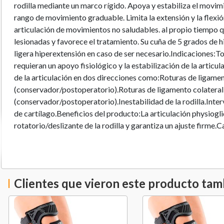
rodilla mediante un marco rígido. Apoya y estabiliza el movimi
rango de movimiento graduable. Limita la extensión y la flexió
articulación de movimientos no saludables. al propio tiempo qu
lesionadas y favorece el tratamiento. Su cuña de 5 grados de 
ligera hiperextensión en caso de ser necesario.Indicaciones:T
requieran un apoyo fisiológico y la estabilización de la articulac
de la articulación en dos direcciones como:Roturas de ligame
(conservador/postoperatorio).Roturas de ligamento colateral
(conservador/postoperatorio).Inestabilidad de la rodilla.Inte
de cartílago.Beneficios del producto:La articulación physiogl
rotatorio/deslizante de la rodilla y garantiza un ajuste firme.
herramientas. Se pueden cambiar las cuñas fácil y rápidamente
sin necesidad de usar tornillos.Las almohadillas divididas en el
deseada sobre la sutura.Blunding recomienda utilizar este pr
médica.Notas:-Emitimos facturas y boletas.-Blunding recomien
Clientes que vieron este producto ta
producto por profesional certificado por la empresa.-En el ca
Metropolitana nuestra asesoría puede agendarse de forma pre
disponibilidad de instalación gratuita en su zona.-En el caso d
regiones nuestra asesoría puede agendarse de forma online.Cóm