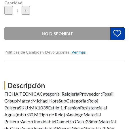
Cantidad
-
+
NO DISPONIBLE
Políticas de Cambios y Devoluciones.
Ver más
Descripción
FICHA TECNICACategoría :RelojeríaProveedor :Fossil
GroupMarca :Michael KorsSubCategoría :Reloj
PulseraSKU :MK1039Estilo 1 :FashionResistencia al
Agua (mts) :30 MTipo de Reloj :AnalogoMaterial
Pulsera :Acero InoxidableDiametro Caja :28mmMaterial
de Caja :Acero inoxidableGénero :MujerGarantía :1 Año