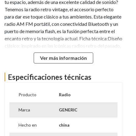
tu espacio, además de una excelente calidad de sonido?
Tenemos la radio retro vintage, el accesorio perfecto
para dar ese toque clásico a tus ambientes. Esta elegante
radio AM FM portátil, con conectividad Bluetooth y un
puerto de memoria flash, es la fusión perfecta entre el
encanto retro y la tecnología actual. Ficha técnica:Diseño
clásico: inspirado en las icónicas radios retro del pasado,
este modelo presenta líneas elegantes y detalles vintage
Ver más información
que capturan la esencia de décadas
pasadas.Conectividad moderna: a pesar de su diseño
retro, la radio también ofrece funciones modernas,
Especificaciones técnicas
incluida la conectividad Bluetooth, que te permite
transmitir tu música favorita directamente desde tu
Producto
Radio
dispositivo, además de una entrada para memoria USB.
Sintonizador AM/FM : disfrute de la autenticidad de
Marca
GENERIC
sintonizar manualmente las estaciones de radio AM/FM,
recuperando la sensación clásica de explorar las ondas
Hecho en
china
de radio.Alta calidad de sonido: sorpréndase con el
sonido nítido y cristalino que ofrece esta radio, que