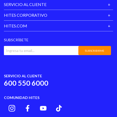
Temperatura Media
SERVICIO AL CLIENTE
Modelo
Polerón
HITES CORPORATIVO
HITES.COM
Largo
Regular
Material
Poliester
SUBSCRÍBETE
SUBSCRIBIRME
Diseno
Liso
Temporada
Toda Temporada
SERVICIO AL CLIENTE
Cierre
Si
600 550 6000
Cuello
Redondo
COMUNIDAD HITES
Cantidad de
2
Bolsillos