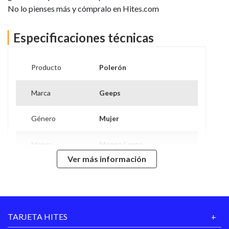
No lo pienses más y cómpralo en Hites.com
Especificaciones técnicas
Producto
Polerón
Marca
Geeps
Género
Mujer
Manga
Manga Larga
Ver más información
Composición
100% Polyester
Lavar En Agua Fria /
Colores Oscuros Por
Cuidados De
Separado / Usar Jabón
Prenda
Neutro / No Clorar / Secar
TARJETA HITES
Colgado / Planchar A