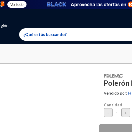
- Aprovecha las ofertas en
Ver todo
oritos permitidos, para agregar uno nuevo ingresa a “Mi cuenta
producto ha sido agregado a tu lista de favoritos correctam
El producto ha sido eliminado correctamente
egión
Polerón 
Vendido por:
H
Cantidad
-
+