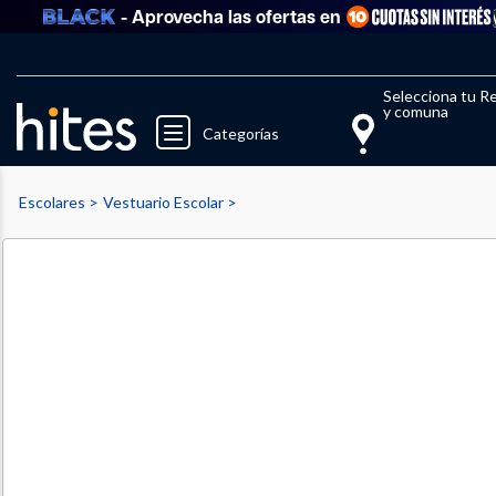
- Aprovecha las ofertas en
Llegaste al límite de productos fav
El 
Selecciona tu R
y comuna
Categorías
Escolares
Vestuario Escolar