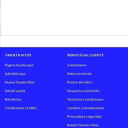
TARJETA HITES
SERVICIO AL CLIENTE
Paga tu tarjeta aquí
Contáctanos
Solicítala aquí
Retiro en tienda
Nueva Tarjeta Hites
Puntos de retiro
Dónde usarla
Despacho a domicilio
Beneficios
Términos y condiciones
Condiciones Crédito
Cambios y devoluciones
Privacidad y seguridad
Boleta Tiendas Hites