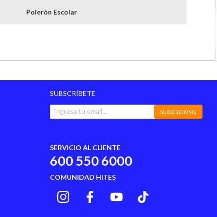
Polerón Escolar
Poliester
Cierre
2
SUBSCRÍBETE
China
SUBSCRIBIRME
SERVICIO AL CLIENTE
600 550 6000
COMUNIDAD HITES