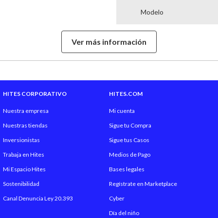
Modelo
Material
Ver más información
Cierre
Cantidad de Bolsillos
HITES CORPORATIVO
HITES.COM
Hecho en
Nuestra empresa
Mi cuenta
Nuestras tiendas
Sigue tu Compra
Inversionistas
Sigue tus Casos
Trabaja en Hites
Medios de Pago
Mi Espacio Hites
Bases legales
Sostenibilidad
Regístrate en Marketplace
Canal Denuncia Ley 20.393
Cyber
Día del niño