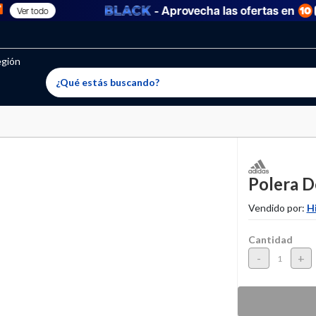
- Aprovecha las ofertas en
Ver todo
oritos permitidos, para agregar uno nuevo ingresa a “Mi cuenta
producto ha sido agregado a tu lista de favoritos correctam
El producto ha sido eliminado correctamente
egión
Polera D
Vendido por:
H
Cantidad
-
+