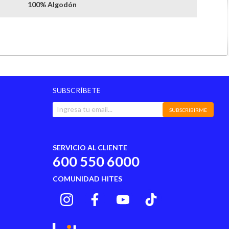
100% Algodón
Lavar A Maquina En Agua Tibia
Iw4978
Algodón
SUBSCRÍBETE
Redondo
SUBSCRIBIRME
SERVICIO AL CLIENTE
600 550 6000
COMUNIDAD HITES