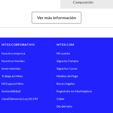
Composición
Cuidados De Prenda
Ver más información
Modelo
Material
HITES CORPORATIVO
HITES.COM
Cuello
Nuestra empresa
Mi cuenta
Nuestras tiendas
Sigue tu Compra
Inversionistas
Sigue tus Casos
Trabaja en Hites
Medios de Pago
Mi Espacio Hites
Bases legales
Sostenibilidad
Regístrate en Marketplace
Canal Denuncia Ley 20.393
Cyber
Día del niño