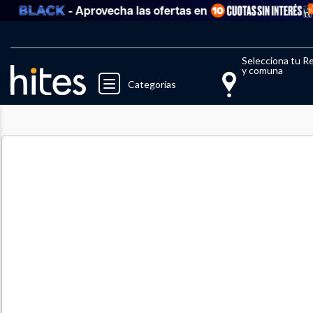
- Aprovecha las ofertas en
Llegaste al límite de productos fav
El 
Selecciona tu R
y comuna
Categorías