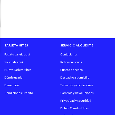
TARJETA HITES
SERVICIO AL CLIENTE
Paga tu tarjeta aquí
Contáctanos
Solicítala aquí
Retiro en tienda
Nueva Tarjeta Hites
Puntos de retiro
Dónde usarla
Despacho a domicilio
Beneficios
Términos y condiciones
Condiciones Crédito
Cambios y devoluciones
Privacidad y seguridad
Boleta Tiendas Hites