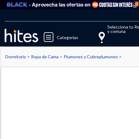
- Aprovecha las ofertas en
Llegaste al límite de productos fav
El 
Selecciona tu R
y comuna
Categorías
Dormitorio
Ropa de Cama
Plumones y Cubreplumones