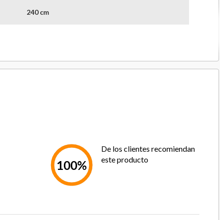
240 cm
180 cm
1
ohadas
50 Cm X 70 Cm
China
6 Meses De Garantía
De los clientes recomiendan
2 años, La vida útil depende del uso y
este producto
100%
mantenimiento adecuado
100% Poliéster