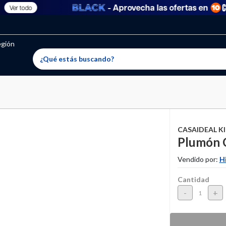
- Aprovecha las ofertas en
Ver todo
oritos permitidos, para agregar uno nuevo ingresa a “Mi cuenta
producto ha sido agregado a tu lista de favoritos correctam
El producto ha sido eliminado correctamente
egión
CASAIDEAL K
Plumón C
Vendido por:
H
Cantidad
-
+