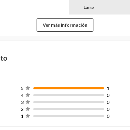
Largo
Ancho
Ver más información
Funda Almohada
Dimensión Funda de Alm
cto
Hecho en
Garantía Proveedor
5
1
Vida Util
4
0
3
0
2
0
Composición
1
0