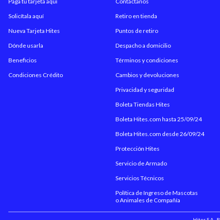
Paga tu tarjeta aquí
Contáctanos
Solicítala aquí
Retiro en tienda
Nueva Tarjeta Hites
Puntos de retiro
Dónde usarla
Despacho a domicilio
Beneficios
Términos y condiciones
Condiciones Crédito
Cambios y devoluciones
Privacidad y seguridad
Boleta Tiendas Hites
Boleta Hites.com hasta 25/09/24
Boleta Hites.com desde 26/09/24
Protección Hites
Servicio de Armado
Servicios Técnicos
Política de Ingreso de Mascotas
o Animales de Compañía
Hites S.A.,