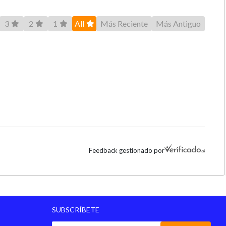
3
2
1
All
Más Reciente
Más Antiguo
Feedback gestionado por
SUBSCRÍBETE