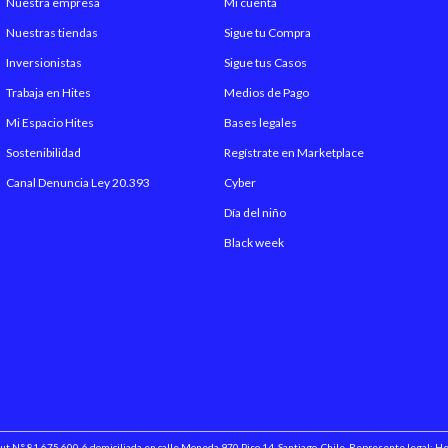
Nuestra empresa
Mi cuenta
Nuestras tiendas
Sigue tu Compra
Inversionistas
Sigue tus Casos
Trabaja en Hites
Medios de Pago
Mi Espacio Hites
Bases legales
Sostenibilidad
Regístrate en Marketplace
Canal Denuncia Ley 20.393
Cyber
Día del niño
Black week
 Rut N° 81.675.600-6 domiciliada en calle Moneda 970 Piso 14, Santiago, Chile. Represente legal: 