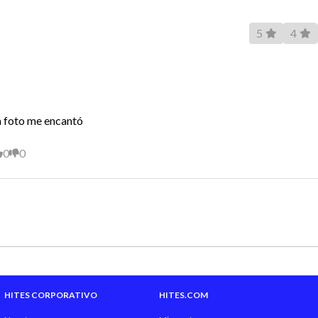
5
4
la foto me encantó
0
0
HITES CORPORATIVO
HITES.COM