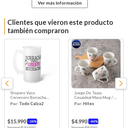
Ver más información
Diámetro
27 Cms
Clientes que vieron este producto
Apto para
Si
Lavavajillas
también compraron
Peso
0,59 Kgs.
Hecho en
China
Garantía
6 Meses
Proveedor
Shopero Vaso
Juego De Tazas
Cervecero Borracha
Casaideal Maya Mug / 4
Pero Buena Muchacha
Piezas / 4 Personas
Por:
Todo Calza2
Por:
Hites
$15.990
$4.990
24%
44%
Price reduced from
Normal $20.990
to
Price reduced from
Normal $8.990
to