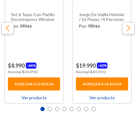
Set 6 Tazas Con Platillo
Juego De Vajilla Helsinki
Decorexpress Windsor
/ 16 Piezas / 4 Personas
Por:
Hites
Por:
Hites
$8.990
$19.990
64%
60%
Price reduced from
Normal $24.990
to
Price reduced from
Normal $49.990
to
AGREGAR A LA BOLSA
AGREGAR A LA BOLSA
Ver producto
Ver producto