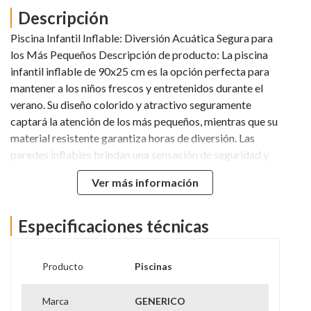
Descripción
Piscina Infantil Inflable: Diversión Acuática Segura para
los Más Pequeños Descripción de producto: La piscina
infantil inflable de 90x25 cm es la opción perfecta para
mantener a los niños frescos y entretenidos durante el
verano. Su diseño colorido y atractivo seguramente
captará la atención de los más pequeños, mientras que su
material resistente garantiza horas de diversión. Las
paredes inflables brindan una sensación de seguridad y
comodidad, y su tamaño compacto permite que sea fácil
Ver más información
de transportar y almacenar. Ideal para patios traseros,
playas o incluso para uso en interiores, esta piscina es un
refugio perfecto para los días calurosos. Usos: Esta
Especificaciones técnicas
piscina inflable es muy fácil de usar. Simplemente
despliégala en una superficie plana, infla los bordes
Producto
Piscinas
utilizando una bomba de aire, y luego llena el interior con
agua. Asegúrate de supervisar a los niños mientras juegan
Marca
GENERICO
y disfruta de un refrescante chapuzón. Es ideal para