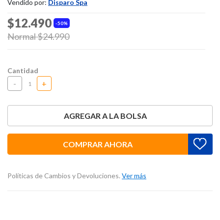
Vendido por:
Disparo Spa
$12.490
50%
Price reduced from
Normal $24.990
to
Cantidad
-
+
AGREGAR A LA BOLSA
COMPRAR AHORA
Políticas de Cambios y Devoluciones.
Ver más