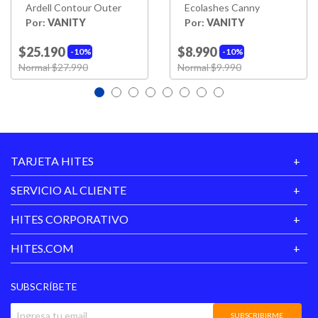
Ardell Contour Outer
Ecolashes Canny
Por:
VANITY
Por:
VANITY
$25.190
$8.990
10%
10%
Price reduced from
Normal $27.990
to
Price reduced from
Normal $9.990
to
TARJETA HITES
SERVICIO AL CLIENTE
HITES CORPORATIVO
HITES.COM
SUBSCRÍBETE
SUBSCRIBIRME