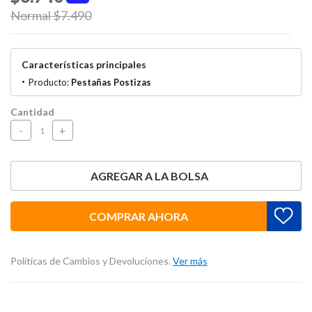
Price reduced from
Normal $7.490
to
Características principales
Producto:
Pestañas Postizas
Cantidad
-
+
AGREGAR A LA BOLSA
COMPRAR AHORA
Políticas de Cambios y Devoluciones.
Ver más