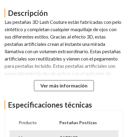
Descripción
Las pestañas 3D Lash Couture están fabricadas con pelo
sintético y completan cualquier maquillaje de ojos con
sus diferentes estilos. Gracias al efecto 3D, estas
pestañas artificiales crean al instante una mirada
llamativa con un volumen extraordinario. Estas pestañas
artificiales son reutilizables y vienen con el pegamento
para pestañas incluido. Estas pestañas artificiales son
especialmente fáciles de aplicar con el aplicador de
pestañas Catrice: Humedece la tira de pestañas con el
Ver más información
pegamento, espera 30 segundos, colócala a lo largo de la
línea de pestañas, presiona ligeramente hacia abajo, y
listo.
Especificaciones técnicas
Producto
Pestañas Postizas