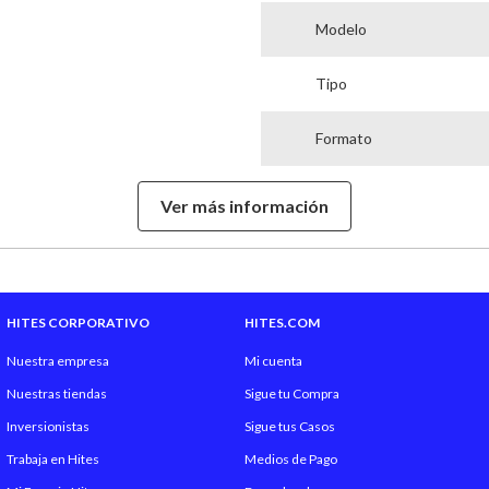
Modelo
Tipo
Formato
Aroma
Ver más información
Notas De Salida
Notas De Corazón
HITES CORPORATIVO
HITES.COM
Notas De Fondo
Nuestra empresa
Mi cuenta
Nuestras tiendas
Sigue tu Compra
Tipo de Fragancia
Inversionistas
Sigue tus Casos
Trabaja en Hites
Medios de Pago
Hecho en