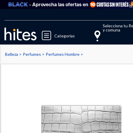
- Aprovecha las ofertas en
Llegaste al límite de productos fav
El 
Selecciona tu R
y comuna
Categorías
Belleza
Perfumes
Perfumes Hombre