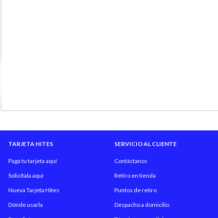
TARJETA HITES
SERVICIO AL CLIENTE
Paga tu tarjeta aquí
Contáctanos
Solicítala aquí
Retiro en tienda
Nueva Tarjeta Hites
Puntos de retiro
Dónde usarla
Despacho a domicilio