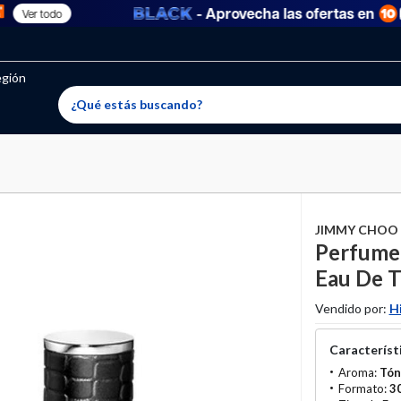
- Aprovecha las ofertas en
Ver todo
oritos permitidos, para agregar uno nuevo ingresa a “Mi cuenta
producto ha sido agregado a tu lista de favoritos correctam
El producto ha sido eliminado correctamente
egión
JIMMY CHOO
Perfume 
Eau De T
Vendido por:
H
Característi
Aroma:
Tón
Formato:
3