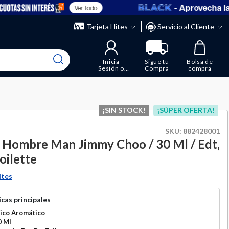
- Aprovecha las 
Ver todo
” y elimina los que ya no necesitas.
ente
Tarjeta Hites
Servicio al Cliente
Inicia
Sigue tu
Bolsa de
Sesión o
Compra
compra
Regístrate
¡SIN STOCK!
¡SÚPER OFERTA!
SKU:
882428001
Hombre Man Jimmy Choo / 30 Ml / Edt,
oilette
ites
cas principales
ico Aromático
0 Ml