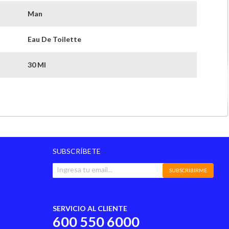
Man
Eau De Toilette
30 Ml
Tónico Aromático
Lavanda/mandarina
Hojas De Piña/geranio
SUBSCRÍBETE
Pachulí/madera De Ámbar
SUBSCRIBIRME
Eau De Toilette
SERVICIO AL CLIENTE
600 550 6000
Inglaterra