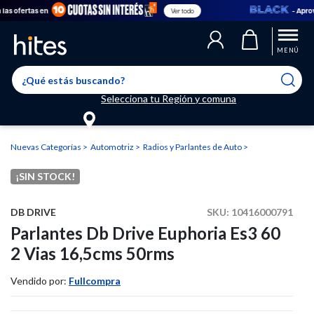
as ofertas en
- Aprove
Ver todo
Llegaste al límite de productos favoritos permitidos, para agregar
El producto ha sido agregado a tu lista de favoritos correctamente
El producto ha sido eliminado correctamente
uno nuevo ingresa a “Mi cuenta” y elimina los que ya no necesitas.
MENÚ
Selecciona tu Región y comuna
Nuevas Categorías
Automotriz
Radios y Parlantes de Auto
¡SIN STOCK!
DB DRIVE
SKU:
10416000791
Parlantes Db Drive Euphoria Es3 60
2 Vias 16,5cms 50rms
Vendido por:
Fullcompra