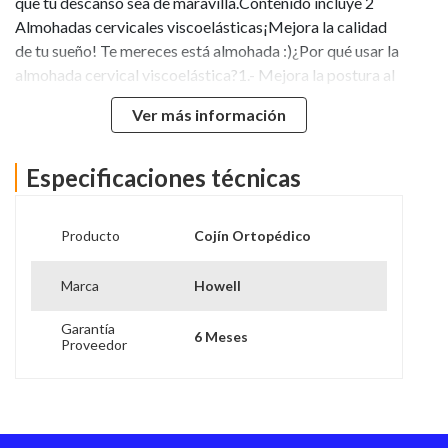
que tu descanso sea de maravilla.Contenido incluye 2
Almohadas cervicales viscoelásticas¡Mejora la calidad
de tu sueño! Te mereces está almohada :)¿Por qué usar la
almohada cervical viscoelástica?1.- Mejora la postura al
momento de dormir2.- Previene el dolor de cuello
Ver más información
(tortícolis) y espalda3.- Se adapta a tu anatomía, por lo
que es realmente cómodoCaracterísticas:Material:
Espuma viscoelástica con memoriaDimensiones
Especificaciones técnicas
aproximadas: 50 cm x 20 cm x 10 cmAnti
alergénicaTecnología inteligente
Producto
Cojín Ortopédico
Marca
Howell
Garantía
6 Meses
Proveedor