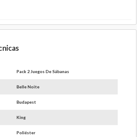
roducto
Ver producto
cnicas
Pack 2 Juegos De Sábanas
Belle Noite
Budapest
King
Poliéster