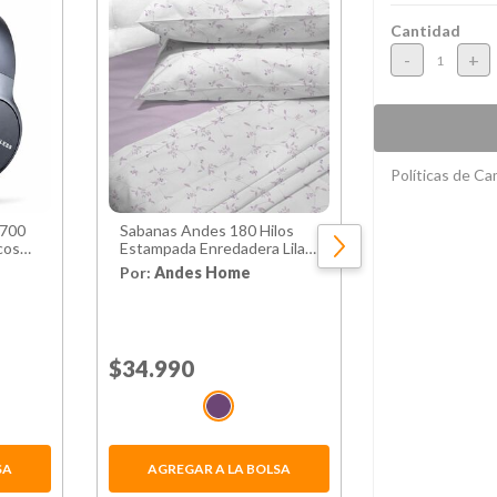
Cantidad
-
+
Políticas de C
L700
Sabanas Andes 180 Hilos
Juego De Sáb
cos
Estampada Enredadera Lila
Colores Y Form
King
144 Hilos
Por:
Andes Home
Por:
Hites
Price reduced from
$34.990
to
$26.990
40
Price reduced 
Normal $44.990
SA
AGREGAR A LA BOLSA
AGREGAR 