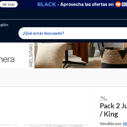
- Aprovecha las ofertas en
 todo
oritos permitidos, para agregar uno nuevo ingresa a “Mi cuenta
producto ha sido agregado a tu lista de favoritos correctam
El producto ha sido eliminado correctamente
egión
Pack 2 J
/ King
Vendido por:
H