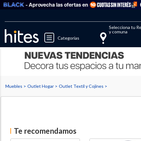
- Aprovecha las ofertas en
Ver
Llegaste al límite de productos fav
El 
Selecciona tu R
y comuna
Categorías
Muebles
Outlet Hogar
Outlet Textil y Cojines
Te recomendamos