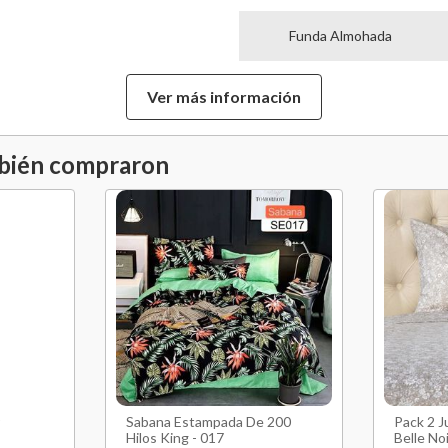
Funda Almohada
Dimensión Funda de Alm
Ver más información
Ancho Sabana Superior (
mbién compraron
Largo Sabana Superior(cm
Ancho Sabana Inferior (c
Largo Sábana Inferior (cm
Fuelle Sábana Inferior (cm
Hecho en
Sabana Estampada De 200
Pack 2 
Garantía Proveedor
Hilos King - 017
Belle No