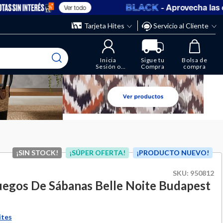
- Aprovecha las ofe
Ver todo
” y elimina los que ya no necesitas.
ente
Tarjeta Hites
Servicio al Cliente
Inicia
Sigue tu
Bolsa de
Sesión o
Compra
compra
Regístrate
¡SIN STOCK!
¡SÚPER OFERTA!
¡PRODUCTO NUEVO!
SKU:
950812
uegos De Sábanas Belle Noite Budapest
ites