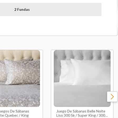
2 Fundas
ohadas
50x70 Cm
cm)
250 cm
)
240 cm
m)
180 cm
)
200 cm
)
30 cm
China
Juegos De Sábanas
Juego De Sábanas Belle Noite
6 Meses
ite Quebec / King
Liso 300 Sk / Super King / 300