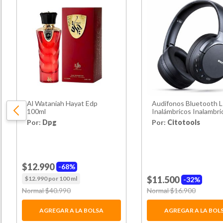
Al Wataniah Hayat Edp
Audífonos Bluetooth 
100ml
Inalámbricos Inalambri
Sonido 9d
Por:
Dpg
Por:
Citotools
$12.990
68%
$11.500
$12.990 por 100 ml
32%
Price reduced from
Normal $40.990
to
Price reduced from
Normal $16.900
to
AGREGAR A LA BOLSA
AGREGAR A LA BOL