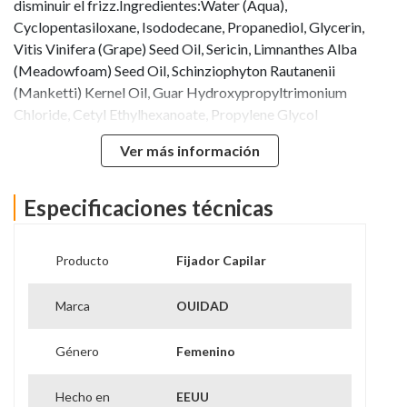
disminuir el frizz.Ingredientes:Water (Aqua),
Cyclopentasiloxane, Isododecane, Propanediol, Glycerin,
Vitis Vinifera (Grape) Seed Oil, Sericin, Limnanthes Alba
(Meadowfoam) Seed Oil, Schinziophyton Rautanenii
(Manketti) Kernel Oil, Guar Hydroxypropyltrimonium
Chloride, Cetyl Ethylhexanoate, Propylene Glycol
Dibenzoate, Neopentyl Glycol Diheptanoate,
Ver más información
Benzophenone-4, Behentrimonium Chloride, C12-15
Alkyl Benzoate, Cetrimonium Chloride, Laurtrimonium
Chloride, Polyquaternium-7, Isopropyl Palmitate,
Especificaciones técnicas
Ethylhexyl Salicylate,
VP/Dimethylaminoethylmethacrylate Copolymer, VP/VA
Producto
Fijador Capilar
Copolymer, Sorbitan Oleate, Magnesium Sulfate,
Disodium EDTA, DMDM Hydantoin, Iodopropynyl
Marca
OUIDAD
Butylcarbamate, Fragrance, Benzyl Benzoate,
Butylphenyl Methylpropional, Hexyl Cinnamal,
Género
Femenino
Hydroxycitronellal, Caprylyl Glycol, Butylene Glycol,
Citric Acid, Phenoxyethanol, Red 17 (CI 26100), Violet 2
(CI 60725), Red 40 (CI 16035), Red 33 (CI 17200).
Hecho en
EEUU